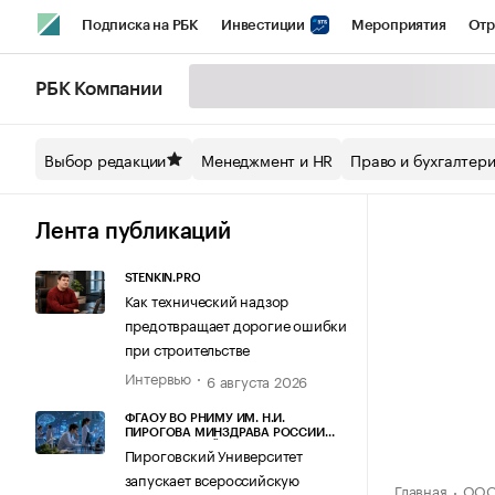
Подписка на РБК
Инвестиции
Мероприятия
Отр
Спорт
Школа управления РБК
РБК Образование
РБ
РБК Компании
Стиль
Крипто
РБК Бизнес-среда
Дискуссионный кл
Выбор редакции
Менеджмент и HR
Право и бухгалтер
Спецпроекты СПб
Конференции СПб
Спецпроекты
Технологии и медиа
Финансы
Рынок наличной валют
Лента публикаций
STENKIN.PRO
Как технический надзор
предотвращает дорогие ошибки
при строительстве
Интервью
6 августа 2026
ФГАОУ ВО РНИМУ ИМ. Н.И.
ПИРОГОВА МИНЗДРАВА РОССИИ
(ПИРОГОВСКИЙ УНИВЕРСИТЕТ)
Пироговский Университет
запускает всероссийскую
Главная
ООО