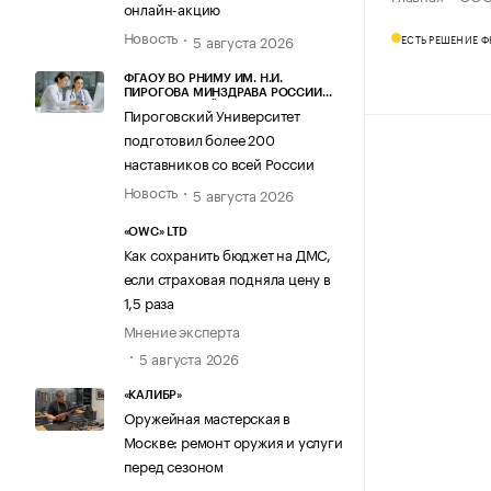
онлайн-акцию
Новость
5 августа 2026
ЕСТЬ РЕШЕНИЕ 
ФГАОУ ВО РНИМУ ИМ. Н.И.
ПИРОГОВА МИНЗДРАВА РОССИИ
(ПИРОГОВСКИЙ УНИВЕРСИТЕТ)
Пироговский Университет
подготовил более 200
наставников со всей России
Новость
5 августа 2026
«OWC» LTD
Как сохранить бюджет на ДМС,
если страховая подняла цену в
1,5 раза
Мнение эксперта
5 августа 2026
«КАЛИБР»
Оружейная мастерская в
Москве: ремонт оружия и услуги
перед сезоном