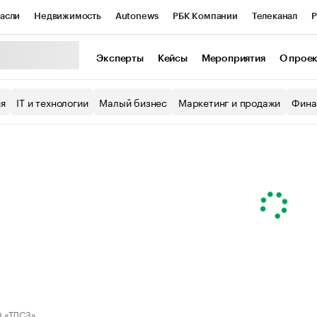
асли
Недвижимость
Autonews
РБК Компании
Телеканал
Р
К Курсы
РБК Life
Тренды
Визионеры
Национальные проекты
Эксперты
Кейсы
Мероприятия
О прое
уб
Исследования
Кредитные рейтинги
Франшизы
Газета
ия
IT и технологии
Малый бизнес
Маркетинг и продажи
Фина
Проверка контрагентов
Политика
Экономика
Бизнес
ы
 «ТДСЗ»