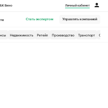
БК Вино
Личный кабинет
Город
Стать экспертом
Управлять компанией
кте
нсы
Недвижимость
Ретейл
Производство
Транспорт
Образ