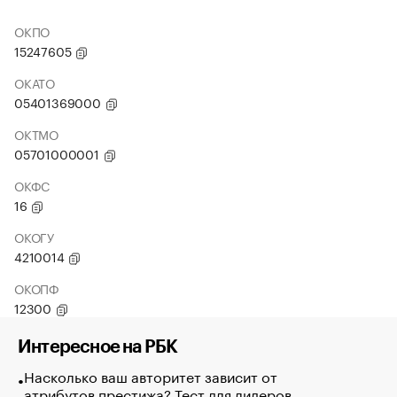
ОКПО
15247605
ОКАТО
05401369000
ОКТМО
05701000001
ОКФС
16
ОКОГУ
4210014
ОКОПФ
12300
Интересное на РБК
Насколько ваш авторитет зависит от
атрибутов престижа? Тест для лидеров