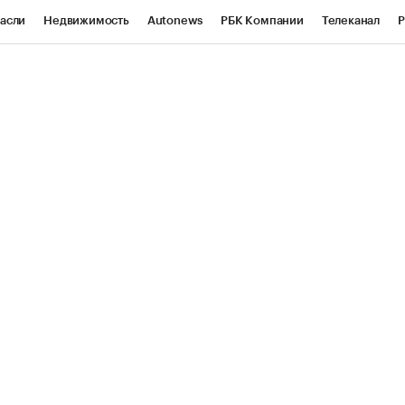
асли
Недвижимость
Autonews
РБК Компании
Телеканал
Р
К Курсы
РБК Life
Тренды
Визионеры
Национальные проекты
уб
Исследования
Кредитные рейтинги
Франшизы
Газета
Проверка контрагентов
Политика
Экономика
Бизнес
ы