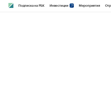
Подписка на РБК
Инвестиции
Мероприятия
Отр
Спорт
Школа управления РБК
РБК Образование
РБ
Стиль
Крипто
РБК Бизнес-среда
Дискуссионный кл
Спецпроекты СПб
Конференции СПб
Спецпроекты
Технологии и медиа
Финансы
Рынок наличной валют