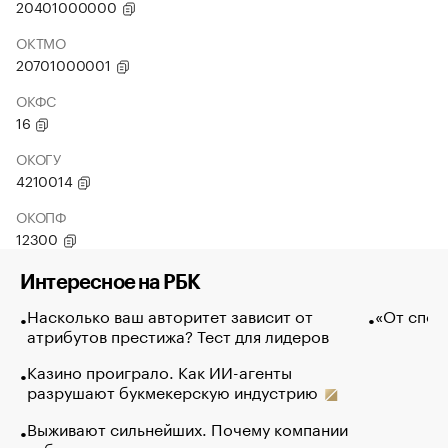
20401000000
ОКТМО
20701000001
ОКФС
16
ОКОГУ
4210014
ОКОПФ
12300
Интересное на РБК
Насколько ваш авторитет зависит от
«От спор
атрибутов престижа? Тест для лидеров
Казино проиграло. Как ИИ-агенты
разрушают букмекерскую индустрию
Выживают сильнейших. Почему компании
избавляются от лучших сотрудников