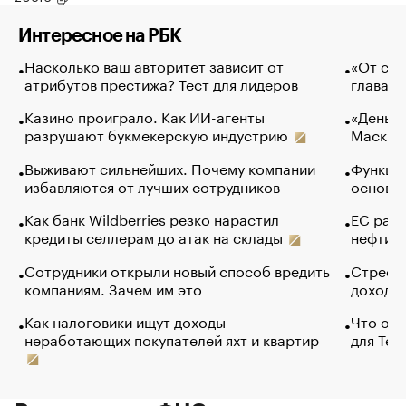
Интересное на РБК
Насколько ваш авторитет зависит от
«От спо
атрибутов престижа? Тест для лидеров
глава к
Казино проиграло. Как ИИ-агенты
«Деньги
разрушают букмекерскую индустрию
Маск в 
Выживают сильнейших. Почему компании
Функции
избавляются от лучших сотрудников
основ э
Как банк Wildberries резко нарастил
ЕС раз
кредиты селлерам до атак на склады
нефти —
Сотрудники открыли новый способ вредить
Стресс 
компаниям. Зачем им это
доходов
Как налоговики ищут доходы
Что обв
неработающих покупателей яхт и квартир
для Tel