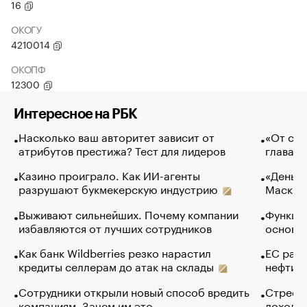
16
ОКОГУ
4210014
ОКОПФ
12300
Интересное на РБК
Насколько ваш авторитет зависит от
«От спо
атрибутов престижа? Тест для лидеров
глава к
Казино проиграло. Как ИИ-агенты
«Деньги
разрушают букмекерскую индустрию
Маск в 
Выживают сильнейших. Почему компании
Функции
избавляются от лучших сотрудников
основ э
Как банк Wildberries резко нарастил
ЕС раз
кредиты селлерам до атак на склады
нефти —
Сотрудники открыли новый способ вредить
Стресс 
компаниям. Зачем им это
доходов