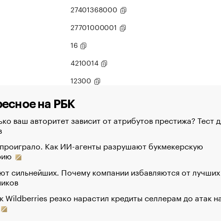
27401368000
27701000001
16
4210014
12300
есное на РБК
ко ваш авторитет зависит от атрибутов престижа? Тест д
в
 проиграло. Как ИИ-агенты разрушают букмекерскую
рию
ют сильнейших. Почему компании избавляются от лучших
ников
к Wildberries резко нарастил кредиты селлерам до атак н