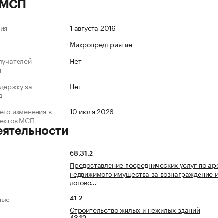
 МСП
ния
1 августа 2016
Микропредприятие
лучателей
Нет
и
держку за
Нет
д
его изменения в
10 июля 2026
ъектов МСП
еятельности
68.31.2
Предоставление посреднических услуг по ар
недвижимого имущества за вознаграждение и
догово…
ные
41.2
Строительство жилых и нежилых зданий