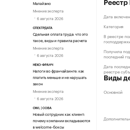
Реестр
Малайзию
Мнение эксперта
Дата включе
6 августа 2026
Категория
СПЕКТРДАТА
Сдельная оплата труда: что это
В реестре по
такое, виды и правила расчета
господдержк
Мнение эксперта
Получила под
6 августа 2026
последний го
Дата последн
НЕКО-ФРАНЧ
Налоги во франчайзинге: как
реестре суб
платить меньше и не нарушать
Виды д
закон
Мнение эксперта
Основной
6 августа 2026
OWL | СОВА
Новый сотрудник как клиент:
Дополнитель
почему компании вкладываются
в welcome-боксы