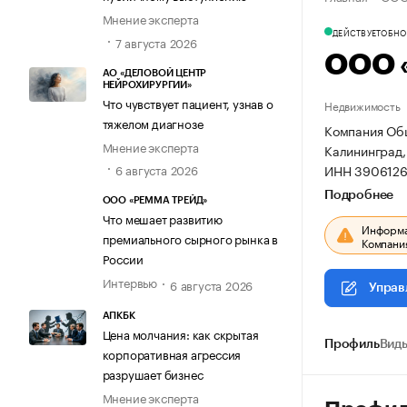
Мнение эксперта
ДЕЙСТВУЕТ
ОБНОВ
7 августа 2026
ООО 
АО «ДЕЛОВОЙ ЦЕНТР
НЕЙРОХИРУРГИИ»
Что чувствует пациент, узнав о
Недвижимость
тяжелом диагнозе
Компания Общ
Мнение эксперта
Калининград, 
ИНН 3906126
6 августа 2026
Подробнее
ООО «РЕММА ТРЕЙД»
Что мешает развитию
Информац
премиального сырного рынка в
Компания
России
Интервью
6 августа 2026
Управ
АПКБК
Цена молчания: как скрытая
Профиль
Виды
корпоративная агрессия
разрушает бизнес
Мнение эксперта