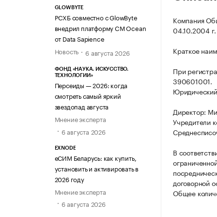
GLOWBYTE
РСХБ совместно с GlowByte
Компания Об
внедрил платформу CM Ocean
04.10.2004 г.
от Data Sapience
Краткое наи
Новость
6 августа 2026
При регистр
ФОНД «НАУКА. ИСКУССТВО.
ТЕХНОЛОГИИ»
390601001.
Персеиды — 2026: когда
Юридический а
смотреть самый яркий
звездопад августа
Директор: М
Мнение эксперта
Учредители 
6 августа 2026
Среднесписоч
EXNODE
В соответств
еСИМ Беларусь: как купить,
ограниченной
установить и активировать в
посредническ
2026 году
договорной о
Мнение эксперта
Общее количе
6 августа 2026