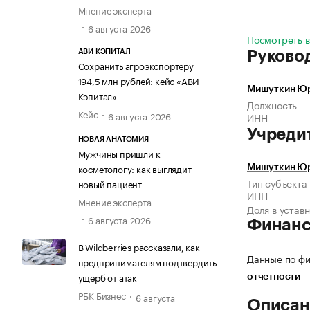
Мнение эксперта
6 августа 2026
Посмотреть в
АВИ КЭПИТАЛ
Руково
Сохранить агроэкспортеру
194,5 млн рублей: кейс «АВИ
Мишуткин Юр
Кэпитал»
Должность
Кейс
6 августа 2026
ИНН
Учреди
НОВАЯ АНАТОМИЯ
Мужчины пришли к
косметологу: как выглядит
Мишуткин Юр
Тип субъекта
новый пациент
ИНН
Мнение эксперта
Доля в устав
6 августа 2026
Финан
В Wildberries рассказали, как
Данные по фи
предпринимателям подтвердить
ущерб от атак
отчетности
РБК Бизнес
6 августа
Описан