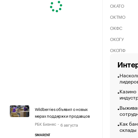
ОКАТО
ОКТМО
ОКФС
ОКОГУ
ОКОПФ
Интер
Насколь
лидеро
Казино
индуст
Выжива
Wildberries объявил о новых
сотруд
мерах поддержки продавцов
Как бан
РБК Бизнес
6 августа
склады
SMARENT