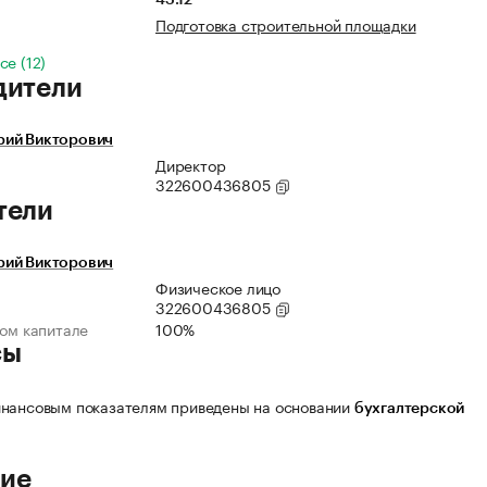
43.12
Подготовка строительной площадки
се (12)
дители
ий Викторович
Директор
322600436805
тели
ий Викторович
Физическое лицо
322600436805
ном капитале
100%
сы
нансовым показателям приведены на основании
бухгалтерской
ие