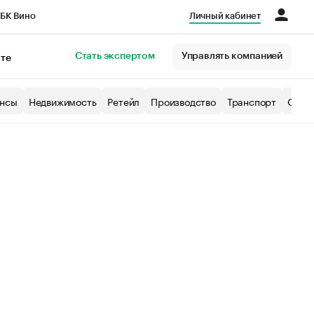
БК Вино
Личный кабинет
Город
Стать экспертом
Управлять компанией
кте
нсы
Недвижимость
Ретейл
Производство
Транспорт
Образ