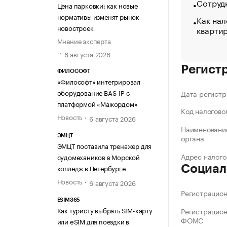
Сотрудн
Цена парковки: как новые
нормативы изменят рынок
Как нал
новостроек
кварти
Мнение эксперта
6 августа 2026
Регист
ФИЛОСОФТ
«Философт» интегрировал
оборудование BAS-IP с
Дата регистр
платформой «Мажордом»
Код налогово
Новость
6 августа 2026
Наименование
органа
ЭМЦТ
ЭМЦТ поставила тренажер для
Адрес налого
судомехаников в Морской
колледж в Петербурге
Социал
Новость
6 августа 2026
Регистрацио
ESIM365
Как туристу выбрать SIM-карту
Регистрацио
ФОМС
или eSIM для поездки в