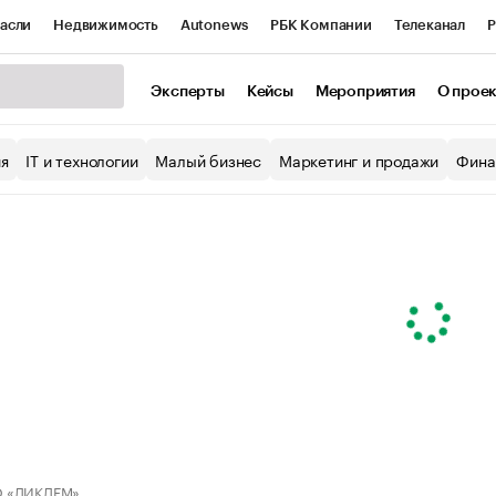
асли
Недвижимость
Autonews
РБК Компании
Телеканал
Р
К Курсы
РБК Life
Тренды
Визионеры
Национальные проекты
Эксперты
Кейсы
Мероприятия
О прое
уб
Исследования
Кредитные рейтинги
Франшизы
Газета
ия
IT и технологии
Малый бизнес
Маркетинг и продажи
Фина
Проверка контрагентов
Политика
Экономика
Бизнес
ы
 «ДИКДЕМ»