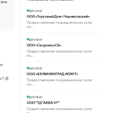
 это
Стресс обеспеченных людей: почему рост доходов 
счастья
ДЕЙСТВУЕТ
Что обвинения против Павла Дурова значат для Tele
ООО «Торговый Дом «Черняховский»
пользователей
Предоставление посреднических услуг
по...
ДЕЙСТВУЕТ
ООО «Скорпион СБ»
Предоставление посреднических услуг
по...
по
ДЕЙСТВУЕТ
ООО «КАЛИНИНГРАД АПАРТ»
щ 1
Предоставление посреднических услуг
по...
ДЕЙСТВУЕТ
ООО "ТД "АКВА-Н""
Предоставление посреднических услуг
по...