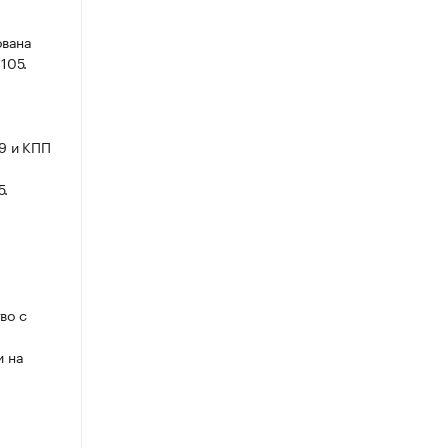
ована
 105.
9 и КПП
5.
во с
и на