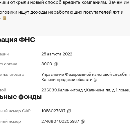
ики открыли новый способ вредить компаниям. Зачем им
оговики ищут доходы неработающих покупателей яхт и
р
рация ФНС
ации
25 августа 2022
го органа
3900
 налогового
Управление Федеральной налоговой службы 
Калининградской области
вой
236039,Калининград г,Калинина пл, д 1,поме
ьные фонды
нный номер СФР
1058027697
нный номер
274680400205987