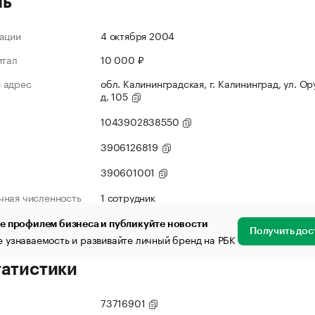
ль
ации
4 октября 2004
итал
10 000 ₽
 адрес
обл. Калининградская, г. Калининград, ул. Ор
д. 105
1043902838550
3906126819
390601001
чная численность
1 сотрудник
е профилем бизнеса и публикуйте новости
Получить дос
 узнаваемость и развивайте личный бренд на РБК
татистики
73716901