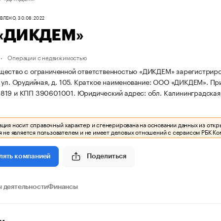
ЛЕНО, 30.08.2022
«ДИКДЕМ»
Операции с недвижимостью
ество с ограниченной ответственностью «ДИКДЕМ» зарегистрирован
ул. Орудийная, д. 105.
Краткое наименование: ООО «ДИКДЕМ».
Пр
819 и КПП 390601001.
Юридический адрес: обл. Калининградская, г
ия носит справочный характер и сгенерирована на основании данных из откр
 не является пользователем и не имеет деловых отношений с сервисом РБК Ко
Поделиться
лять компанией
 деятельности
Финансы