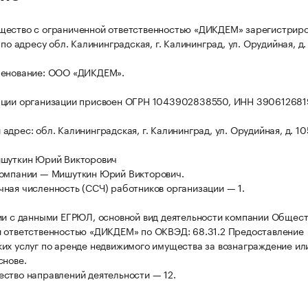
щество с ограниченной ответственностью «ДИКДЕМ» зарегистрир
 по адресу обл. Калининградская, г. Калининград, ул. Орудийная, д.
менование: ООО «ДИКДЕМ».
ации организации присвоен ОГРН 1043902838550, ИНН 390612681
дрес: обл. Калининградская, г. Калининград, ул. Орудийная, д. 10
ишуткин Юрий Викторович
компании — Мишуткин Юрий Викторович.
ная численность (ССЧ) работников организации — 1.
ии с данными ЕГРЮЛ, основной вид деятельности компании Общест
 ответственностью «ДИКДЕМ» по ОКВЭД: 68.31.2 Предоставление
их услуг по аренде недвижимого имущества за вознаграждение ил
снове.
ство направлений деятельности — 12.