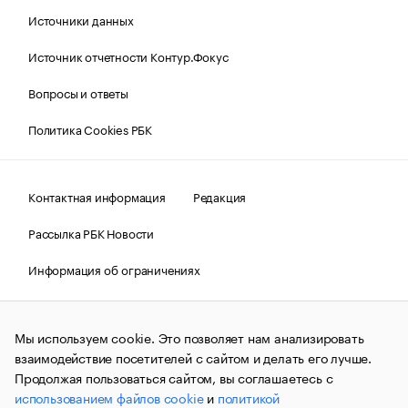
Источники данных
Источник отчетности Контур.Фокус
Вопросы и ответы
Политика Cookies РБК
Контактная информация
Редакция
Рассылка РБК Новости
Информация об ограничениях
Правовая информация
О соблюдении авторских прав
Мы используем cookie. Это позволяет нам анализировать
© АО «РОСБИЗНЕСКОНСАЛТИНГ»,
1995–2026.
Сообщения
и материалы информационного агентства «РБК»
взаимодействие посетителей с сайтом и делать его лучше.
(зарегистрировано Федеральной службой по надзору в сфере
Продолжая пользоваться сайтом, вы соглашаетесь с
связи, информационных технологий и массовых
использованием файлов cookie
и
политикой
коммуникаций (Роскомнадзор) 09.12.2015 за номером ИА