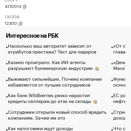
4210014
ОКОПФ
12300
Интересное на РБК
Насколько ваш авторитет зависит от
«От спо
атрибутов престижа? Тест для лидеров
глава к
Казино проиграло. Как ИИ-агенты
«Деньги
разрушают букмекерскую индустрию
Маск в 
Выживают сильнейших. Почему компании
Функции
избавляются от лучших сотрудников
основ э
Как банк Wildberries резко нарастил
ЕС раз
кредиты селлерам до атак на склады
нефти —
Сотрудники открыли новый способ вредить
Стресс 
компаниям. Зачем им это
доходов
Как налоговики ищут доходы
Что обв