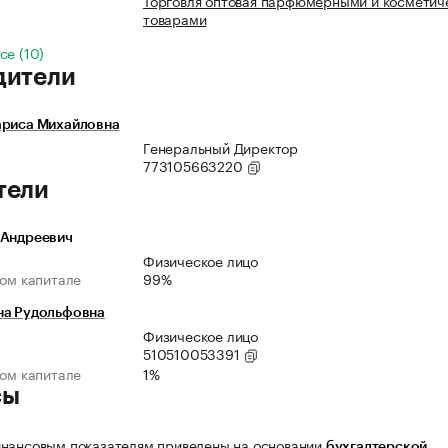
Торговля оптовая парфюмерными и косметич
товарами
се (10)
дители
ариса Михайловна
Генеральный Директор
773105663220
тели
 Андреевич
Физическое лицо
ном капитале
99%
на Рудольфовна
Физическое лицо
510510053391
ном капитале
1%
сы
нансовым показателям приведены на основании
бухгалтерской