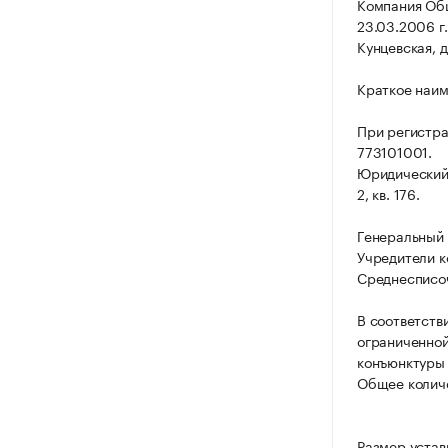
Компания Об
23.03.2006 г.
Кунцевская, д.
Краткое наи
При регистр
773101001.
Юридический а
2, кв. 176.
Генеральный 
Учредители к
Среднесписоч
В соответств
ограниченной
конъюнктуры 
Общее количе
Размер устав