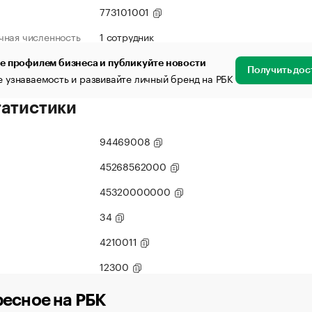
773101001
чная численность
1 сотрудник
е профилем бизнеса и публикуйте новости
Получить дос
 узнаваемость и развивайте личный бренд на РБК
татистики
94469008
45268562000
45320000000
34
4210011
12300
есное на РБК