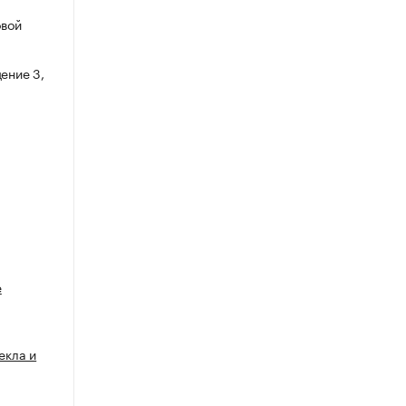
овой
ение 3,
е
екла и