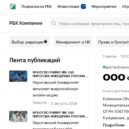
Подписка на РБК
Инвестиции
Мероприятия
Отр
Спорт
Школа управления РБК
РБК Образование
РБ
РБК Компании
Город
Стиль
Крипто
РБК Бизнес-среда
Дискусси
Выбор редакции
Менеджмент и HR
Право и бухгал
Спецпроекты СПб
Конференции СПб
Спецпроекты
Главная
ООО
Технологии и медиа
Финансы
Рынок наличной валют
Лента публикаций
ДЕЙСТВУЕТ
ОБНОВ
ФГАОУ ВО РНИМУ ИМ. Н.И.
ООО 
ПИРОГОВА МИНЗДРАВА РОССИИ
(ПИРОГОВСКИЙ УНИВЕРСИТЕТ)
Пироговский Университет
запускает всероссийскую
Услуги для бизн
онлайн-акцию
Компания Общ
Новость
5 августа 2026
Муниципальный
ОГРН 106774
ФГАОУ ВО РНИМУ ИМ. Н.И.
Кунцевская, д.
ПИРОГОВА МИНЗДРАВА РОССИИ
(ПИРОГОВСКИЙ УНИВЕРСИТЕТ)
Пироговский Университет
Подробнее
подготовил более 200