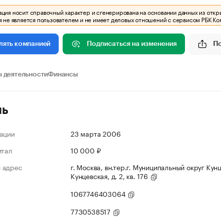
ия носит справочный характер и сгенерирована на основании данных из откр
 не является пользователем и не имеет деловых отношений с сервисом РБК Ко
Подписаться на изменения
П
лять компанией
 деятельности
Финансы
ль
ации
23 марта 2006
итал
10 000 ₽
 адрес
г. Москва, вн.тер.г. Муниципальный округ Кунц
Кунцевская, д. 2, кв. 176
1067746403064
7730538517