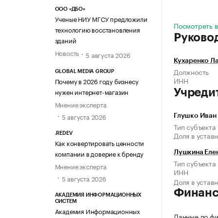
ООО «ДБО»
Ученые НИУ МГСУ предложили
Посмотреть в
технологию восстановления
Руково
зданий
Новость
5 августа 2026
Кухаренко Л
Должность
GLOBAL MEDIA GROUP
ИНН
Почему в 2026 году бизнесу
нужен интернет-магазин
Учреди
Мнение эксперта
5 августа 2026
Глушко Иван
Тип субъекта
Доля в устав
.REDEV
Как конвертировать ценности
компании в доверие к бренду
Лушкина Еле
Тип субъекта
Мнение эксперта
ИНН
5 августа 2026
Доля в устав
Финан
АКАДЕМИЯ ИНФОРМАЦИОННЫХ
СИСТЕМ
Академия Информационных
Данные по фи