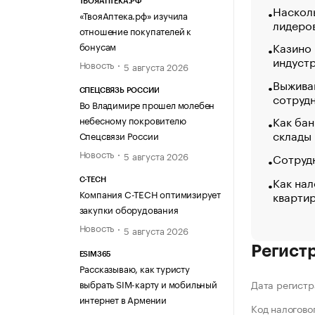
ТВОЯАПТЕКА.РФ
Насколь
«ТвояАптека.рф» изучила
лидеро
отношение покупателей к
Казино
бонусам
индуст
Новость
5 августа 2026
Выжива
СПЕЦСВЯЗЬ РОССИИ
сотруд
Во Владимире прошел молебен
Как бан
небесному покровителю
склады
Спецсвязи России
Новость
5 августа 2026
Сотрудн
Как нал
C-TECH
Компания C-TECH оптимизирует
кварти
закупки оборудования
Новость
5 августа 2026
Регист
ESIM365
Рассказываю, как туристу
выбрать SIM-карту и мобильный
Дата регистр
интернет в Армении
Код налогово