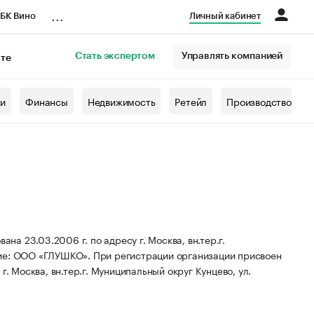
...
БК Вино
Личный кабинет
Стать экспертом
Управлять компанией
кте
азета
жи
Финансы
Недвижимость
Ретейл
Производство
 23.03.2006 г. по адресу г. Москва, вн.тер.г.
ие: ООО «ГЛУШКО».
При регистрации организации присвоен
. Москва, вн.тер.г. Муниципальный округ Кунцево, ул.