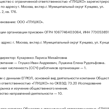
щество с ограниченной ответственностью «ГЛУШКО» зарегистрир
 по адресу г. Москва, вн.тер.г. Муниципальный округ Кунцево, ул.
 2, кв. 176.
менование: ООО «ГЛУШКО».
ации организации присвоен ОГРН 1067746403064, ИНН 773053851
дрес: г. Москва, вн.тер.г. Муниципальный округ Кунцево, ул. Кунце
директор: Кухаренко Лариса Михайловна
омпании — Глушко Иван Андреевич, Лушкина Елена Рудольфовна.
ная численность (ССЧ) работников организации — 1.
ии с данными ЕГРЮЛ, основной вид деятельности компании Общест
 ответственностью «ГЛУШКО» по ОКВЭД: 73.20 Исследование
рынка и изучение общественного мнения.
ство направлений деятельности — 10.
ного капитала Общество с ограниченной ответственностью «ГЛУ