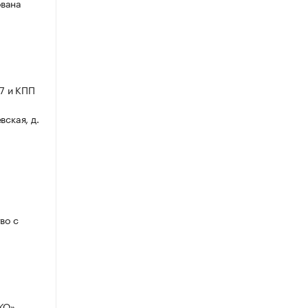
ована
7 и КПП
вская, д.
во с
ШКО» —