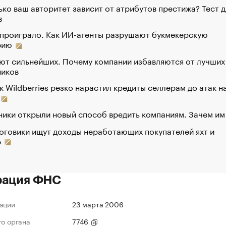
ко ваш авторитет зависит от атрибутов престижа? Тест д
в
 проиграло. Как ИИ-агенты разрушают букмекерскую
рию
ют сильнейших. Почему компании избавляются от лучших
ников
к Wildberries резко нарастил кредиты селлерам до атак н
ики открыли новый способ вредить компаниям. Зачем им
оговики ищут доходы неработающих покупателей яхт и
р
рация ФНС
ации
23 марта 2006
го органа
7746