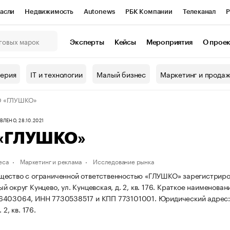
асли
Недвижимость
Autonews
РБК Компании
Телеканал
Р
К Курсы
РБК Life
Тренды
Визионеры
Национальные проекты
Эксперты
Кейсы
Мероприятия
О прое
онный клуб
Исследования
Кредитные рейтинги
Франшизы
Г
терия
IT и технологии
Малый бизнес
Маркетинг и прода
Проверка контрагентов
Политика
Экономика
Бизнес
 «ГЛУШКО»
ы
ЛЕНО, 28.10.2021
«ГЛУШКО»
еса
Маркетинг и реклама
Исследование рынка
ество с ограниченной ответственностью «ГЛУШКО» зарегистрирована
 округ Кунцево, ул. Кунцевская, д. 2, кв. 176.
Краткое наименован
6403064, ИНН 7730538517 и КПП 773101001.
Юридический адрес: г
 2, кв. 176.