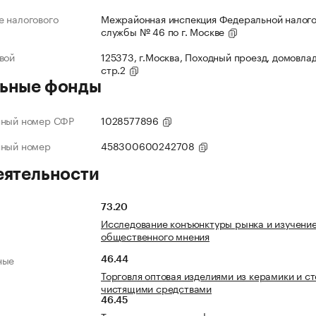
 налогового
Межрайонная инспекция Федеральной налог
службы № 46 по г. Москве
вой
125373, г.Москва, Походный проезд, домовлад
стр.2
ьные фонды
нный номер СФР
1028577896
нный номер
458300600242708
еятельности
73.20
Исследование конъюнктуры рынка и изучени
общественного мнения
ные
46.44
Торговля оптовая изделиями из керамики и ст
чистящими средствами
46.45