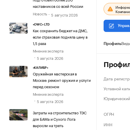
наставников со всей России
Информац
Компания
Новость
5 августа 2026
«OWC» LTD
Управ
Как сохранить бюджет на ДМС,
если страховая подняла цену в
1,5 раза
Профиль
Виды
Мнение эксперта
5 августа 2026
Профи
«КАЛИБР»
Оружейная мастерская в
Дата регистр
Москве: ремонт оружия и услуги
перед сезоном
Уставной кап
Мнение эксперта
Юридический
5 августа 2026
Затраты на строительство ТЭС
ОГРН
для БАМа и Сухого Лога
ИНН
выросли на треть