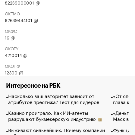
82239000001
ОКТМО
82639444101
ОКФС
16
ОКОГУ
4210014
ОКОПФ
12300
Интересное на РБК
Насколько ваш авторитет зависит от
«От спор
атрибутов престижа? Тест для лидеров
глава ко
Казино проиграло. Как ИИ-агенты
«Деньги б
разрушают букмекерскую индустрию
Маск в и
Выживают сильнейших. Почему компании
Функции 