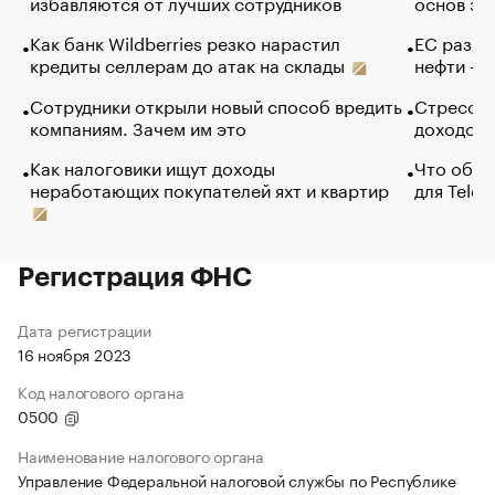
избавляются от лучших сотрудников
основ эф
Как банк Wildberries резко нарастил
ЕС разре
кредиты селлерам до атак на склады
нефти — 
Сотрудники открыли новый способ вредить
Стресс о
компаниям. Зачем им это
доходов 
Как налоговики ищут доходы
Что обви
неработающих покупателей яхт и квартир
для Tele
Регистрация ФНС
Дата регистрации
16 ноября 2023
Код налогового органа
0500
Наименование налогового органа
Управление Федеральной налоговой службы по Республике