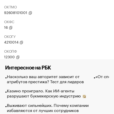
ОКТМО
92608101001
ОКФС
16
ОКОГУ
4210014
ОКОПФ
12300
Интересное на РБК
Насколько ваш авторитет зависит от
«От спор
атрибутов престижа? Тест для лидеров
Казино проиграло. Как ИИ-агенты
разрушают букмекерскую индустрию
Выживают сильнейших. Почему компании
избавляются от лучших сотрудников