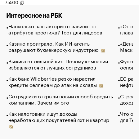
75500
Интересное на РБК
Насколько ваш авторитет зависит от
«От спо
атрибутов престижа? Тест для лидеров
глава к
Казино проиграло. Как ИИ-агенты
«Деньги
разрушают букмекерскую индустрию
Маск в 
Выживают сильнейших. Почему компании
Функции
избавляются от лучших сотрудников
основ э
Как банк Wildberries резко нарастил
ЕС раз
кредиты селлерам до атак на склады
нефти —
Сотрудники открыли новый способ вредить
Стресс 
компаниям. Зачем им это
доходов
Как налоговики ищут доходы
Что обв
неработающих покупателей яхт и квартир
для Tel