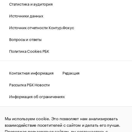
Статистика и аудитория
Источники данных
Источник отчетности Контур.Фокус
Вопросы и ответы
Политика Cookies РБК
Контактная информация
Редакция
Рассылка РБК Новости
Информация об ограничениях
Правовая информация
О соблюдении авторских прав
Мы используем cookie. Это позволяет нам анализировать
© АО «РОСБИЗНЕСКОНСАЛТИНГ»,
1995–2026.
Сообщения
и материалы информационного агентства «РБК»
взаимодействие посетителей с сайтом и делать его лучше.
(зарегистрировано Федеральной службой по надзору в сфере
Продолжая пользоваться сайтом, вы соглашаетесь с