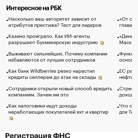
Интересное на РБК
Насколько ваш авторитет зависит от
«От спо
атрибутов престижа? Тест для лидеров
глава к
Казино проиграло. Как ИИ-агенты
«Деньги
разрушают букмекерскую индустрию
Маск в 
Выживают сильнейших. Почему компании
Функции
избавляются от лучших сотрудников
основ э
Как банк Wildberries резко нарастил
ЕС раз
кредиты селлерам до атак на склады
нефти —
Сотрудники открыли новый способ вредить
Стресс 
компаниям. Зачем им это
доходов
Как налоговики ищут доходы
Что обв
неработающих покупателей яхт и квартир
для Tel
Регистрация ФНС