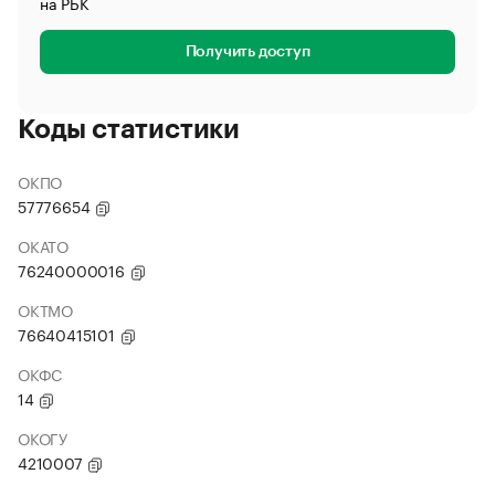
на РБК
Получить доступ
Коды статистики
ОКПО
57776654
ОКАТО
76240000016
ОКТМО
76640415101
ОКФС
14
ОКОГУ
4210007