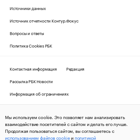
Источники данных
Источник отчетности Контур.Фокус
Вопросы и ответы
Политика Cookies РБК
Контактная информация
Редакция
Рассылка РБК Новости
Информация об ограничениях
Правовая информация
О соблюдении авторских прав
Мы используем cookie. Это позволяет нам анализировать
© АО «РОСБИЗНЕСКОНСАЛТИНГ»,
1995–2026.
Сообщения
и материалы информационного агентства «РБК»
взаимодействие посетителей с сайтом и делать его лучше.
(зарегистрировано Федеральной службой по надзору в сфере
Продолжая пользоваться сайтом, вы соглашаетесь с
связи, информационных технологий и массовых
использованием файлов cookie
и
политикой
коммуникаций (Роскомнадзор) 09.12.2015 за номером ИА