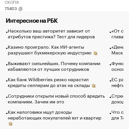
ОКОПФ
75403
Интересное на РБК
Насколько ваш авторитет зависит от
«От спо
атрибутов престижа? Тест для лидеров
глава к
Казино проиграло. Как ИИ-агенты
«Деньги
разрушают букмекерскую индустрию
Маск в 
Выживают сильнейших. Почему компании
Функции
избавляются от лучших сотрудников
основ э
Как банк Wildberries резко нарастил
ЕС раз
кредиты селлерам до атак на склады
нефти —
Сотрудники открыли новый способ вредить
Стресс 
компаниям. Зачем им это
доходов
Как налоговики ищут доходы
Что обв
неработающих покупателей яхт и квартир
для Tel