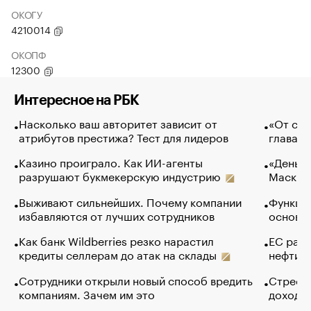
ОКОГУ
4210014
ОКОПФ
12300
Интересное на РБК
Насколько ваш авторитет зависит от
«От спо
атрибутов престижа? Тест для лидеров
глава к
Казино проиграло. Как ИИ-агенты
«Деньги
разрушают букмекерскую индустрию
Маск в 
Выживают сильнейших. Почему компании
Функции
избавляются от лучших сотрудников
основ э
Как банк Wildberries резко нарастил
ЕС раз
кредиты селлерам до атак на склады
нефти —
Сотрудники открыли новый способ вредить
Стресс 
компаниям. Зачем им это
доходов