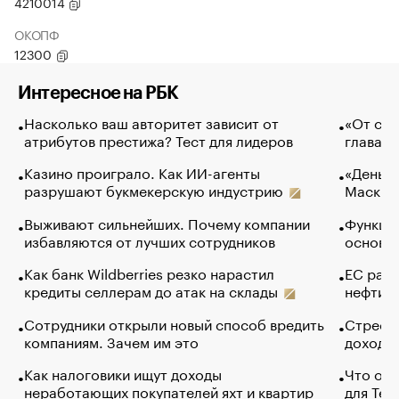
4210014
ОКОПФ
12300
Интересное на РБК
Насколько ваш авторитет зависит от
«От спо
атрибутов престижа? Тест для лидеров
глава к
Казино проиграло. Как ИИ-агенты
«Деньги
разрушают букмекерскую индустрию
Маск в 
Выживают сильнейших. Почему компании
Функции
избавляются от лучших сотрудников
основ э
Как банк Wildberries резко нарастил
ЕС раз
кредиты селлерам до атак на склады
нефти —
Сотрудники открыли новый способ вредить
Стресс 
компаниям. Зачем им это
доходов
Как налоговики ищут доходы
Что обв
неработающих покупателей яхт и квартир
для Tel