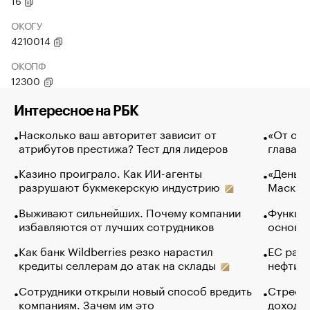
16
ОКОГУ
4210014
ОКОПФ
12300
Интересное на РБК
Насколько ваш авторитет зависит от
«От спо
атрибутов престижа? Тест для лидеров
глава к
Казино проиграло. Как ИИ-агенты
«Деньги
разрушают букмекерскую индустрию
Маск в 
Выживают сильнейших. Почему компании
Функции
избавляются от лучших сотрудников
основ э
Как банк Wildberries резко нарастил
ЕС раз
кредиты селлерам до атак на склады
нефти —
Сотрудники открыли новый способ вредить
Стресс 
компаниям. Зачем им это
доходов