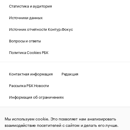
Статистика и аудитория
Источники данных
Источник отчетности Контур.Фокус
Вопросы и ответы
Политика Cookies РБК
Контактная информация
Редакция
Рассылка РБК Новости
Информация об ограничениях
Правовая информация
О соблюдении авторских прав
Мы используем cookie. Это позволяет нам анализировать
© АО «РОСБИЗНЕСКОНСАЛТИНГ»,
1995–2026.
Сообщения
и материалы информационного агентства «РБК»
взаимодействие посетителей с сайтом и делать его лучше.
(зарегистрировано Федеральной службой по надзору в сфере