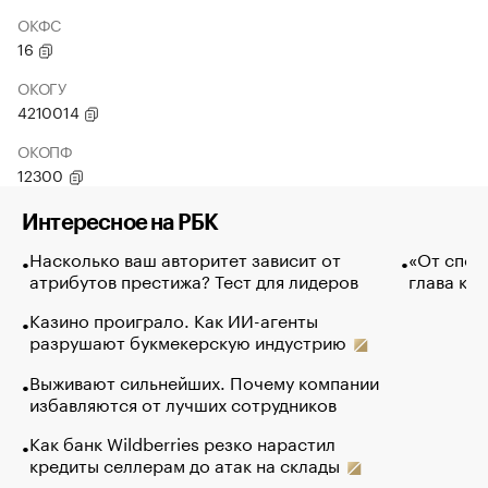
ОКФС
16
ОКОГУ
4210014
ОКОПФ
12300
Интересное на РБК
Насколько ваш авторитет зависит от
«От спор
атрибутов престижа? Тест для лидеров
глава ко
Казино проиграло. Как ИИ-агенты
разрушают букмекерскую индустрию
Выживают сильнейших. Почему компании
избавляются от лучших сотрудников
Как банк Wildberries резко нарастил
кредиты селлерам до атак на склады