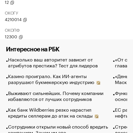
12
ОКОГУ
4210014
ОКОПФ
12300
Интересное на РБК
Насколько ваш авторитет зависит от
«От спо
атрибутов престижа? Тест для лидеров
глава к
Казино проиграло. Как ИИ-агенты
«Деньги
разрушают букмекерскую индустрию
Маск в 
Выживают сильнейших. Почему компании
Функции
избавляются от лучших сотрудников
основ э
Как банк Wildberries резко нарастил
ЕС раз
кредиты селлерам до атак на склады
нефти —
Сотрудники открыли новый способ вредить
Стресс 
компаниям. Зачем им это
доходов