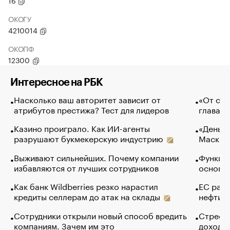
16
ОКОГУ
4210014
ОКОПФ
12300
Интересное на РБК
Насколько ваш авторитет зависит от
«От спо
атрибутов престижа? Тест для лидеров
глава к
Казино проиграло. Как ИИ-агенты
«Деньги
разрушают букмекерскую индустрию
Маск в 
Выживают сильнейших. Почему компании
Функции
избавляются от лучших сотрудников
основ э
Как банк Wildberries резко нарастил
ЕС раз
кредиты селлерам до атак на склады
нефти —
Сотрудники открыли новый способ вредить
Стресс 
компаниям. Зачем им это
доходов