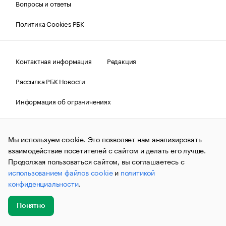
Вопросы и ответы
Политика Cookies РБК
Контактная информация
Редакция
Рассылка РБК Новости
Информация об ограничениях
Правовая информация
О соблюдении авторских прав
Мы используем cookie. Это позволяет нам анализировать
© АО «РОСБИЗНЕСКОНСАЛТИНГ»,
1995–2026.
Сообщения
и материалы информационного агентства «РБК»
взаимодействие посетителей с сайтом и делать его лучше.
(зарегистрировано Федеральной службой по надзору в сфере
Продолжая пользоваться сайтом, вы соглашаетесь с
связи, информационных технологий и массовых
использованием файлов cookie
и
политикой
коммуникаций (Роскомнадзор) 09.12.2015 за номером ИА
№ФС77-63848) сопровождаются пометкой «РБК». Отдельные
конфиденциальности
.
публикации могут содержать информацию,
не предназначенную для пользователей
до 18 лет.
companycardsfeedback@rbc.ru
Понятно
Добавить
Главное
Эксперты
Кейсы
Мероприятия
новость