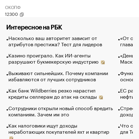
ОКОПФ
12300
Интересное на РБК
Насколько ваш авторитет зависит от
«От спо
атрибутов престижа? Тест для лидеров
глава к
Казино проиграло. Как ИИ-агенты
«Деньги
разрушают букмекерскую индустрию
Маск в 
Выживают сильнейших. Почему компании
Функции
избавляются от лучших сотрудников
основ э
Как банк Wildberries резко нарастил
ЕС раз
кредиты селлерам до атак на склады
нефти —
Сотрудники открыли новый способ вредить
Стресс 
компаниям. Зачем им это
доходов
Как налоговики ищут доходы
Что обв
неработающих покупателей яхт и квартир
для Tel