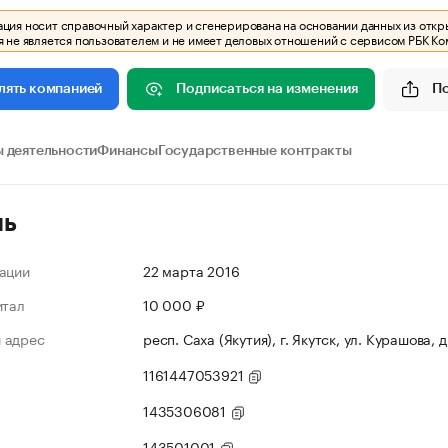
ия носит справочный характер и сгенерирована на основании данных из откр
 не является пользователем и не имеет деловых отношений с сервисом РБК Ко
Подписаться на изменения
П
лять компанией
 деятельности
Финансы
Государственные контракты
ль
ации
22 марта 2016
итал
10 000 ₽
 адрес
респ. Саха (Якутия), г. Якутск, ул. Курашова, 
1161447053921
1435306081
143501001