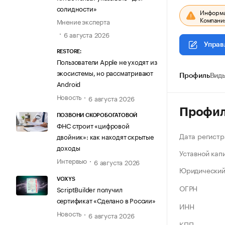
солидности»
Информац
Компания
Мнение эксперта
6 августа 2026
Управ
RESTORE:
Пользователи Apple не уходят из
экосистемы, но рассматривают
Профиль
Виды
Android
Новость
6 августа 2026
Профи
ПОЗВОНИ СКОРОБОГАТОВОЙ
ФНС строит «цифровой
Дата регистр
двойник»: как находят скрытые
доходы
Уставной кап
Интервью
6 августа 2026
Юридический
VOXYS
ОГРН
ScriptBuilder получил
сертификат «Сделано в России»
ИНН
Новость
6 августа 2026
КПП