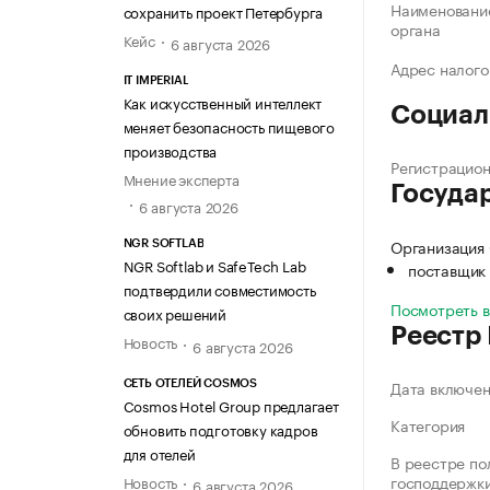
Наименование
сохранить проект Петербурга
органа
Кейс
6 августа 2026
Адрес налого
IT IMPERIAL
Как искусственный интеллект
Социал
меняет безопасность пищевого
производства
Регистрацио
Мнение эксперта
Госуда
6 августа 2026
Организация
NGR SOFTLAB
NGR Softlab и SafeTech Lab
поставщик 
подтвердили совместимость
Посмотреть 
своих решений
Реестр
Новость
6 августа 2026
Дата включе
СЕТЬ ОТЕЛЕЙ COSMOS
Cosmos Hotel Group предлагает
Категория
обновить подготовку кадров
для отелей
В реестре по
господдержк
Новость
6 августа 2026