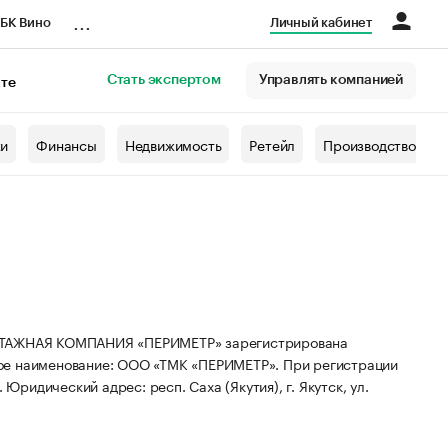
...
БК Вино
Личный кабинет
Стать экспертом
Управлять компанией
кте
азета
жи
Финансы
Недвижимость
Ретейл
Производство
АЖНАЯ КОМПАНИЯ «ПЕРИМЕТР» зарегистрирована
ое наименование: ООО «ТМК «ПЕРИМЕТР».
При регистрации
.
Юридический адрес: респ. Саха (Якутия), г. Якутск, ул.