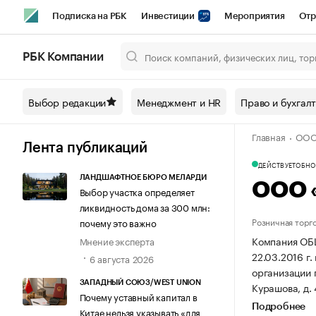
Подписка на РБК
Инвестиции
Мероприятия
Отр
Спорт
Школа управления РБК
РБК Образование
РБ
РБК Компании
Город
Стиль
Крипто
РБК Бизнес-среда
Дискусси
Выбор редакции
Менеджмент и HR
Право и бухгал
Спецпроекты СПб
Конференции СПб
Спецпроекты
Главная
ООО
Технологии и медиа
Финансы
Рынок наличной валют
Лента публикаций
ДЕЙСТВУЕТ
ОБНОВ
ЛАНДШАФТНОЕ БЮРО МЕЛАРДИ
ООО 
Выбор участка определяет
ликвидность дома за 300 млн:
Розничная торг
почему это важно
Компания О
Мнение эксперта
22.03.2016 г.
6 августа 2026
организации 
ЗАПАДНЫЙ СОЮЗ/WEST UNION
Курашова, д. 
Почему уставный капитал в
Подробнее
Китае нельзя указывать «для