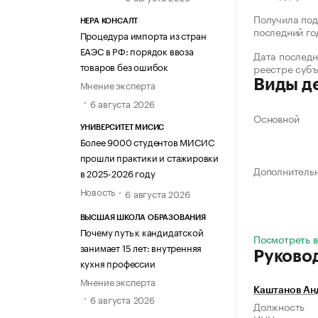
Получила под
НЕРА КОНСАЛТ
последний го
Процедура импорта из стран
ЕАЭС в РФ: порядок ввоза
Дата последн
товаров без ошибок
реестре суб
Виды д
Мнение эксперта
6 августа 2026
Основной
УНИВЕРСИТЕТ МИСИС
Более 9000 студентов МИСИС
прошли практики и стажировки
Дополнитель
в 2025-2026 году
Новость
6 августа 2026
ВЫСШАЯ ШКОЛА ОБРАЗОВАНИЯ
Почему путь к кандидатской
Посмотреть вс
занимает 15 лет: внутренняя
Руково
кухня профессии
Мнение эксперта
Каштанов Ан
6 августа 2026
Должность