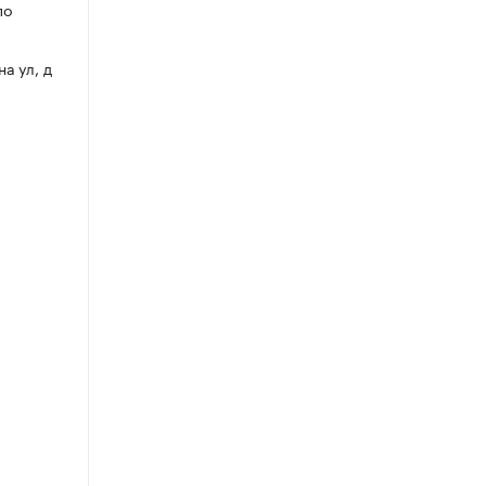
по
на ул, д