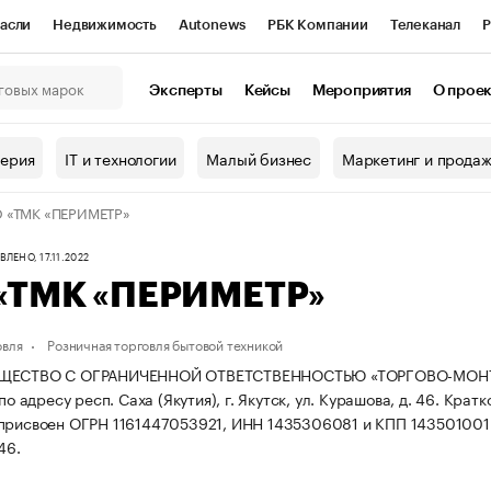
асли
Недвижимость
Autonews
РБК Компании
Телеканал
Р
К Курсы
РБК Life
Тренды
Визионеры
Национальные проекты
Эксперты
Кейсы
Мероприятия
О прое
онный клуб
Исследования
Кредитные рейтинги
Франшизы
Г
терия
IT и технологии
Малый бизнес
Маркетинг и прода
Проверка контрагентов
Политика
Экономика
Бизнес
 «ТМК «ПЕРИМЕТР»
ы
ЛЕНО, 17.11.2022
«ТМК «ПЕРИМЕТР»
овля
Розничная торговля бытовой техникой
БЩЕСТВО С ОГРАНИЧЕННОЙ ОТВЕТСТВЕННОСТЬЮ «ТОРГОВО-МОНТ
 по адресу респ. Саха (Якутия), г. Якутск, ул. Курашова, д. 46.
Кратк
присвоен ОГРН 1161447053921, ИНН 1435306081 и КПП 143501001
46.