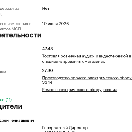
держку за
Нет
д
его изменения в
10 июля 2026
ъектов МСП
еятельности
47.43
Торговля розничная аудио- и видеотехникой в
специализированных магазинах
ные
27.90
Производство прочего электрического обору
33.14
Ремонт электрического оборудования
е (11)
дители
дрей Геннадьевич
Генеральный Директор