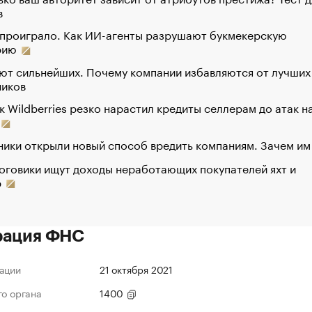
в
 проиграло. Как ИИ-агенты разрушают букмекерскую
рию
ют сильнейших. Почему компании избавляются от лучших
ников
к Wildberries резко нарастил кредиты селлерам до атак н
ики открыли новый способ вредить компаниям. Зачем им
оговики ищут доходы неработающих покупателей яхт и
р
рация ФНС
ации
21 октября 2021
го органа
1400