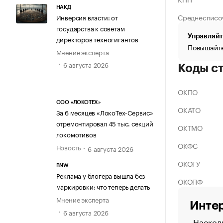
НАКД
Среднесписо
Инверсия власти: от
государства к советам
Управляйт
директоров техногигантов
Повышайте
Мнение эксперта
6 августа 2026
Коды с
ОКПО
ООО «ЛОКОТЕХ»
ОКАТО
За 6 месяцев «ЛокоТех-Сервис»
отремонтировал 45 тыс. секций
ОКТМО
локомотивов
ОКФС
Новость
6 августа 2026
ОКОГУ
BNW
Реклама у блогера вышла без
ОКОПФ
маркировки: что теперь делать
Мнение эксперта
Интер
6 августа 2026
Насколь