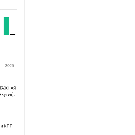
НТАЖНАЯ
кутия),
 и КПП