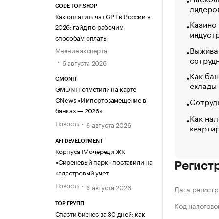
лидеро
CODE-TOP.SHOP
Как оплатить чат GPT в России в
Казино
2026: гайд по рабочим
индуст
способам оплаты
Выжива
Мнение эксперта
сотруд
6 августа 2026
Как бан
GMONIT
склады
GMONIT отметили на карте
CNews «Импортозамещение в
Сотрудн
банках — 2026»
Как нал
Новость
6 августа 2026
кварти
AFI DEVELOPMENT
Корпуса IV очереди ЖК
«Сиреневый парк» поставили на
Регист
кадастровый учет
Новость
6 августа 2026
Дата регистр
Код налогово
ТОР ГРУПП
Спасти бизнес за 30 дней: как