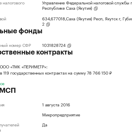
 налогового
Управление Федеральной налоговой службы 
Республике Саха (Якутия)
вой
634,677018,Саха (Якутия) Респ, Якутск г, Губи
2
ьные фонды
нный номер СФР
1031828724
рственные контракты
 ООО «ТМК «ПЕРИМЕТР»:
в 119 государственных контрактах на сумму 78 766 150 ₽
все
 МСП
ния
1 августа 2016
Микропредприятие
лучателей
Да
и