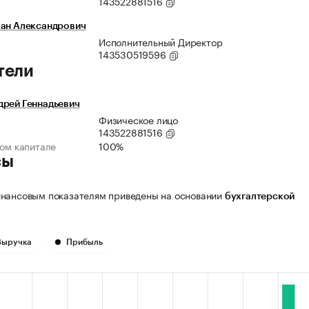
143522881516
ван Александрович
Исполнительный Директор
143530519596
тели
дрей Геннадьевич
Физическое лицо
143522881516
ном капитале
100%
сы
нансовым показателям приведены на основании
бухгалтерской
Выручка
Прибыль