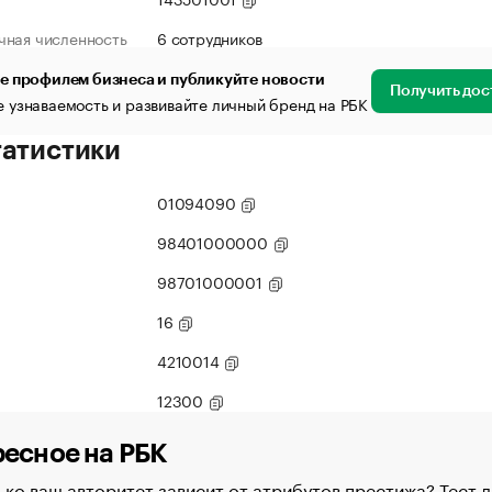
чная численность
6 сотрудников
е профилем бизнеса и публикуйте новости
Получить дос
 узнаваемость и развивайте личный бренд на РБК
татистики
01094090
98401000000
98701000001
16
4210014
12300
есное на РБК
ко ваш авторитет зависит от атрибутов престижа? Тест д