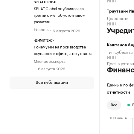
ИНН
SPLAT GLOBAL
SPLAT Global опубликовала
Траутвайн И
третий отчет об устойчивом
Должность
развитии
ИНН
Новость
6 августа 2026
Учреди
«ДИМИТЕКС»
Каштанов Ан
Почему ИИ на производстве
Тип субъекта
окупается в офисе, а не у станка
ИНН
Мнение эксперта
Доля в устав
6 августа 2026
Финан
Все публикации
Данные по фи
отчетности
Все