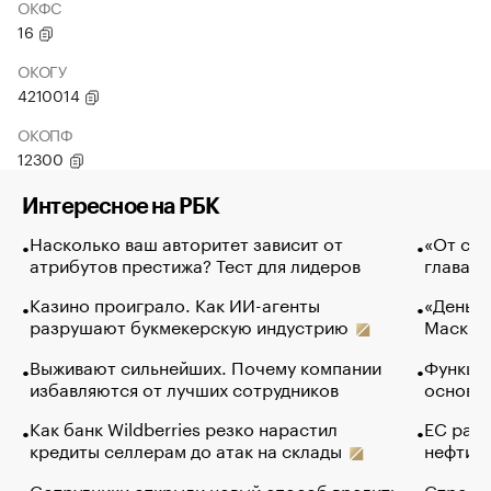
ОКФС
16
ОКОГУ
4210014
ОКОПФ
12300
Интересное на РБК
Насколько ваш авторитет зависит от
«От спо
атрибутов престижа? Тест для лидеров
глава к
Казино проиграло. Как ИИ-агенты
«Деньги
разрушают букмекерскую индустрию
Маск в 
Выживают сильнейших. Почему компании
Функции
избавляются от лучших сотрудников
основ э
Как банк Wildberries резко нарастил
ЕС раз
кредиты селлерам до атак на склады
нефти —
Сотрудники открыли новый способ вредить
Стресс 