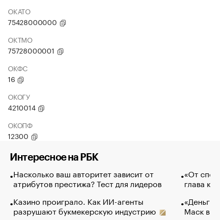
ОКАТО
75428000000
ОКТМО
75728000001
ОКФС
16
ОКОГУ
4210014
ОКОПФ
12300
Интересное на РБК
Насколько ваш авторитет зависит от
«От спор
атрибутов престижа? Тест для лидеров
глава ко
Казино проиграло. Как ИИ-агенты
«Деньги б
разрушают букмекерскую индустрию
Маск в и