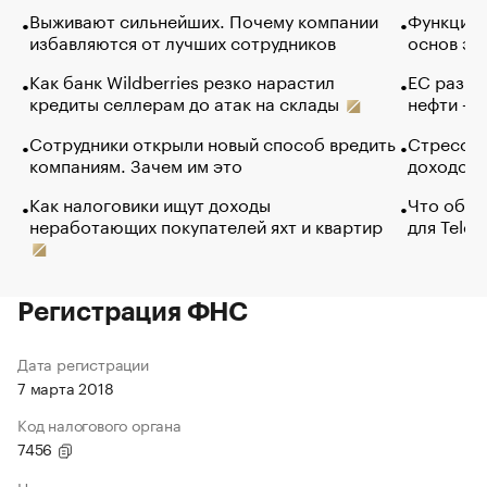
Выживают сильнейших. Почему компании
Функции 
избавляются от лучших сотрудников
основ эф
Как банк Wildberries резко нарастил
ЕС разре
кредиты селлерам до атак на склады
нефти — 
Сотрудники открыли новый способ вредить
Стресс о
компаниям. Зачем им это
доходов 
Как налоговики ищут доходы
Что обви
неработающих покупателей яхт и квартир
для Tele
Регистрация ФНС
Дата регистрации
7 марта 2018
Код налогового органа
7456