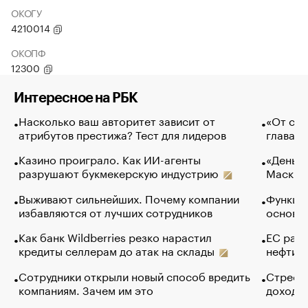
ОКОГУ
4210014
ОКОПФ
12300
Интересное на РБК
Насколько ваш авторитет зависит от
«От спо
атрибутов престижа? Тест для лидеров
глава к
Казино проиграло. Как ИИ-агенты
«Деньги
разрушают букмекерскую индустрию
Маск в 
Выживают сильнейших. Почему компании
Функции
избавляются от лучших сотрудников
основ э
Как банк Wildberries резко нарастил
ЕС раз
кредиты селлерам до атак на склады
нефти —
Сотрудники открыли новый способ вредить
Стресс 
компаниям. Зачем им это
доходов