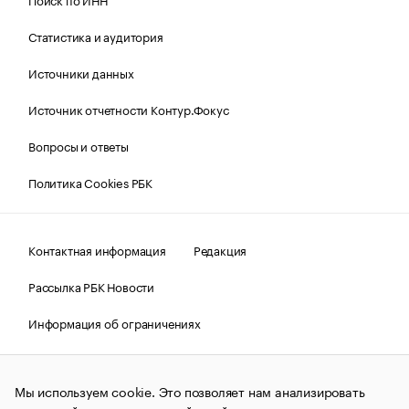
Статистика и аудитория
Источники данных
Источник отчетности Контур.Фокус
Вопросы и ответы
Политика Cookies РБК
Контактная информация
Редакция
Рассылка РБК Новости
Информация об ограничениях
Правовая информация
О соблюдении авторских прав
Мы используем cookie. Это позволяет нам анализировать
© АО «РОСБИЗНЕСКОНСАЛТИНГ»,
1995–2026.
Сообщения
и материалы информационного агентства «РБК»