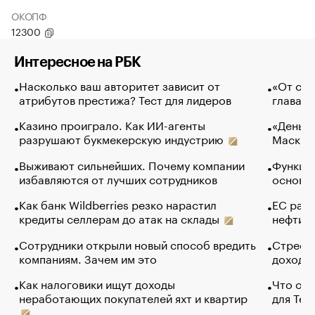
ОКОПФ
12300
Интересное на РБК
Насколько ваш авторитет зависит от
«От спо
атрибутов престижа? Тест для лидеров
глава к
Казино проиграло. Как ИИ-агенты
«Деньги
разрушают букмекерскую индустрию
Маск в 
Выживают сильнейших. Почему компании
Функции
избавляются от лучших сотрудников
основ э
Как банк Wildberries резко нарастил
ЕС раз
кредиты селлерам до атак на склады
нефти —
Сотрудники открыли новый способ вредить
Стресс 
компаниям. Зачем им это
доходов
Как налоговики ищут доходы
Что обв
неработающих покупателей яхт и квартир
для Tel