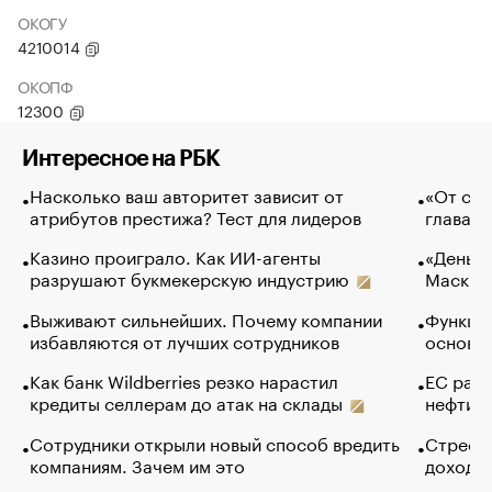
ОКОГУ
4210014
ОКОПФ
12300
Интересное на РБК
Насколько ваш авторитет зависит от
«От спо
атрибутов престижа? Тест для лидеров
глава к
Казино проиграло. Как ИИ-агенты
«Деньги
разрушают букмекерскую индустрию
Маск в 
Выживают сильнейших. Почему компании
Функции
избавляются от лучших сотрудников
основ э
Как банк Wildberries резко нарастил
ЕС раз
кредиты селлерам до атак на склады
нефти —
Сотрудники открыли новый способ вредить
Стресс 
компаниям. Зачем им это
доходов