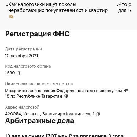
Как налоговики ищут доходы
Что обв
неработающих покупателей яхт и квартир
для Tel
Регистрация ФНС
Дата регистрации
10 декабря 2021
Код налогового органа
1690
Наименование налогового органа
Межрайонная инспекция Федеральной налоговой службы №
18 по Республике Татарстан
Адрес налоговой
420054, Казань г, Владимира Кулагина ул, 1
Арбитражные дела
13 дел на сумму 17,07 млн ₽ за последние 3 года