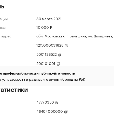
ль
ации
30 марта 2021
итал
10 000 ₽
 адрес
обл. Московская, г. Балашиха, ул. Дмитриева, 
1215000031828
5001138522
500101001
е профилем бизнеса и публикуйте новости
 узнаваемость и развивайте личный бренд на РБК
татистики
47770350
46404000000