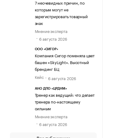
7 неочевидных причин, по
которым могут не
зарегистрировать товарный
знак
Мнение эксперта
6 августа 2026
ООО «СИГОР»
Компания Сигор поменяла цвет
башен «SkyLight». Высотный
брендинг БЦ
Кейс
6 августа 2026
АНО ДПО «ЦРДНМ»
Тренер как ведущий: что делает
тренера по-настоящему
сильным
Мнение эксперта
6 августа 2026