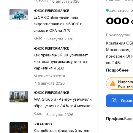
6 августа 2026
ДЕЙСТВУЕТ
ОБНОВ
KOKOC PERFORMANCE
LECAR Online увеличили
ООО 
лидогенерацию на 630 % и
снизили CPA на 71 %
Производство
Кейс
6 августа 2026
Компания ОБ
Московская, г
KOKOC PERFORMANCE
Как правильный UX усиливает
присвоен ОГ
контекстную рекламу, контент-
кв. 246.
маркетинг и SEO
Подробнее
Мнение эксперта
Информац
6 августа 2026
Компания
KOKOC PERFORMANCE
AVA Group и «Авито» увеличили
Управ
обращения на 34 % за 4 месяца
Кейс
6 августа 2026
Профиль
Виды
БОГАТСТВО
Как работает фондовый рынок