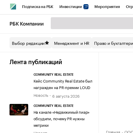
Подписка на РБК
Инвестиции
Мероприятия
Отр
Спорт
Школа управления РБК
РБК Образование
РБ
РБК Компании
Стиль
Крипто
РБК Бизнес-среда
Дискуссионный кл
Выбор редакции
Менеджмент и HR
Право и бухгалтер
Спецпроекты СПб
Конференции СПб
Спецпроекты
Технологии и медиа
Финансы
Рынок наличной валют
Лента публикаций
COMMUNITY REAL ESTATE
Кейс Community Real Estate был
награжден на PR-премии LOUD
Новость
6 августа 2026
COMMUNITY REAL ESTATE
На канале «Недвижимый пиар»
обсудили, почему PR нужны
метрики
Главная
ООО
Новость