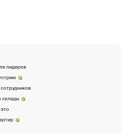
для лидеров
«От спор
дустрию
«Деньги 
 сотрудников
Функции
на склады
 это
вартир