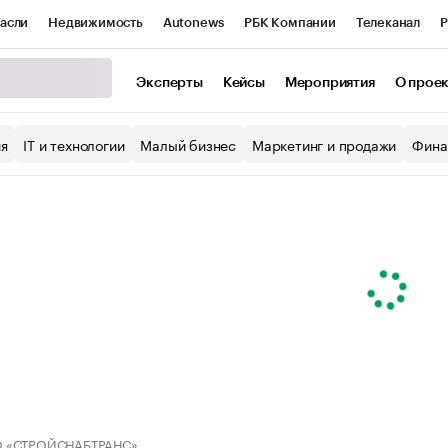
асли
Недвижимость
Autonews
РБК Компании
Телеканал
Р
К Курсы
РБК Life
Тренды
Визионеры
Национальные проекты
Эксперты
Кейсы
Мероприятия
О прое
уб
Исследования
Кредитные рейтинги
Франшизы
Газета
ия
IT и технологии
Малый бизнес
Маркетинг и продажи
Фина
Проверка контрагентов
Политика
Экономика
Бизнес
ы
 «СТРОЙСНАБТРАНС»