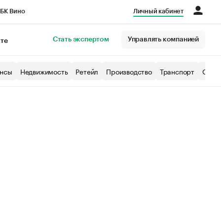
БК Вино
Личный кабинет
Город
Стать экспертом
Управлять компанией
кте
нсы
Недвижимость
Ретейл
Производство
Транспорт
Образ