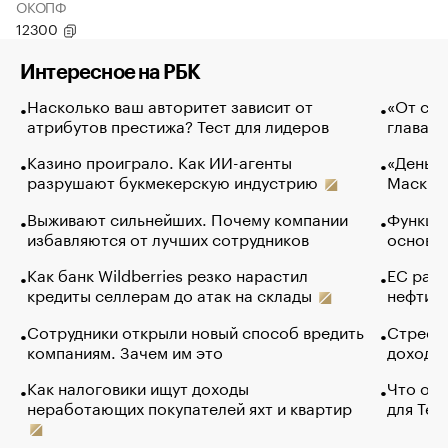
ОКОПФ
12300
Интересное на РБК
Насколько ваш авторитет зависит от
«От спо
атрибутов престижа? Тест для лидеров
глава к
Казино проиграло. Как ИИ-агенты
«Деньги
разрушают букмекерскую индустрию
Маск в 
Выживают сильнейших. Почему компании
Функции
избавляются от лучших сотрудников
основ э
Как банк Wildberries резко нарастил
ЕС раз
кредиты селлерам до атак на склады
нефти —
Сотрудники открыли новый способ вредить
Стресс 
компаниям. Зачем им это
доходов
Как налоговики ищут доходы
Что обв
неработающих покупателей яхт и квартир
для Tel