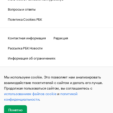
Вопросы и ответы
Политика Cookies РБК
Контактная информация
Редакция
Рассылка РБК Новости
Информация об ограничениях
Правовая информация
О соблюдении авторских прав
Мы используем cookie. Это позволяет нам анализировать
© АО «РОСБИЗНЕСКОНСАЛТИНГ»,
1995–2026.
Сообщения
и материалы информационного агентства «РБК»
взаимодействие посетителей с сайтом и делать его лучше.
(зарегистрировано Федеральной службой по надзору в сфере
Продолжая пользоваться сайтом, вы соглашаетесь с
связи, информационных технологий и массовых
использованием файлов cookie
и
политикой
коммуникаций (Роскомнадзор) 09.12.2015 за номером ИА
№ФС77-63848) сопровождаются пометкой «РБК». Отдельные
конфиденциальности
.
публикации могут содержать информацию,
не предназначенную для пользователей
до 18 лет.
companycardsfeedback@rbc.ru
Понятно