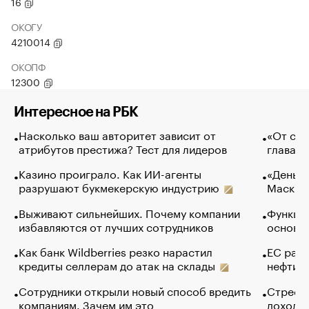
16
ОКОГУ
4210014
ОКОПФ
12300
Интересное на РБК
Насколько ваш авторитет зависит от
«От спо
атрибутов престижа? Тест для лидеров
глава к
Казино проиграло. Как ИИ-агенты
«Деньги
разрушают букмекерскую индустрию
Маск в 
Выживают сильнейших. Почему компании
Функции
избавляются от лучших сотрудников
основ э
Как банк Wildberries резко нарастил
ЕС раз
кредиты селлерам до атак на склады
нефти —
Сотрудники открыли новый способ вредить
Стресс 
компаниям. Зачем им это
доходов