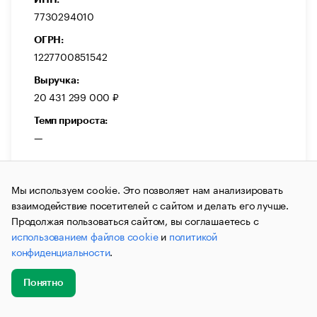
7730294010
ОГРН:
1227700851542
Выручка:
20 431 299 000 ₽
Темп прироста:
—
Мы используем cookie. Это позволяет нам анализировать
взаимодействие посетителей с сайтом и делать его лучше.
Продолжая пользоваться сайтом, вы соглашаетесь с
ДЕЙСТВУЕТ
использованием файлов cookie
и
политикой
ООО «Афипский НПЗ»
конфиденциальности
.
Общество с ограниченной ответственностью
«Афипский нефтеперерабатывающий завод»
Понятно
Производство
Производство топлива
Нефтепродукты
Добавить
Главное
Эксперты
Кейсы
Мероприятия
новость