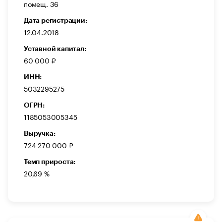
помещ. 36
Дата регистрации:
12.04.2018
Уставной капитал:
60 000 ₽
ИНН:
5032295275
ОГРН:
1185053005345
Выручка:
724 270 000 ₽
Темп прироста:
20,69 %