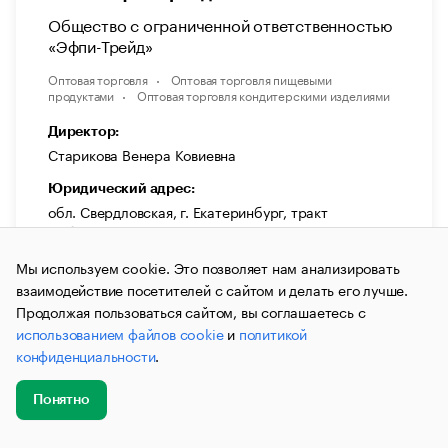
Общество с ограниченной ответственностью
«Эфпи-Трейд»
Оптовая торговля
Оптовая торговля пищевыми
продуктами
Оптовая торговля кондитерскими изделиями
Директор:
Старикова Венера Ковиевна
Юридический адрес:
обл. Свердловская, г. Екатеринбург, тракт
Сибирский, стр. 12/4, офис 222
Мы используем cookie. Это позволяет нам анализировать
Дата регистрации:
10.08.2011
взаимодействие посетителей с сайтом и делать его лучше.
Продолжая пользоваться сайтом, вы соглашаетесь с
Уставной капитал:
использованием файлов cookie
и
политикой
20 000 ₽
конфиденциальности
.
ИНН:
6658390618
Понятно
Добавить
Главное
Эксперты
Кейсы
Мероприятия
ОГРН:
новость