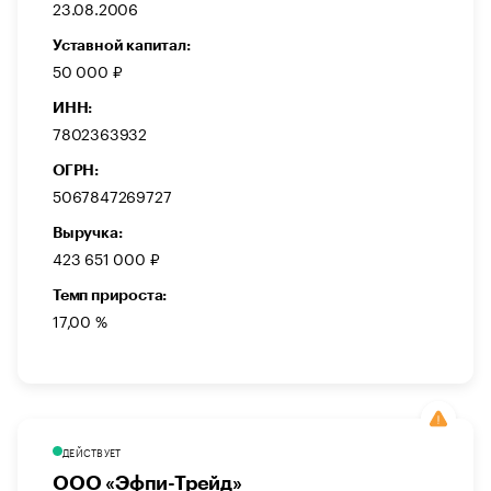
23.08.2006
Уставной капитал:
50 000 ₽
ИНН:
7802363932
ОГРН:
5067847269727
Выручка:
423 651 000 ₽
Темп прироста:
17,00 %
ДЕЙСТВУЕТ
ООО «Эфпи-Трейд»