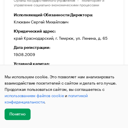
управление социально-экономическими процессами
Исполняющий Обязанности Директора:
Клюквин Сергей Михайлович
Юридический адрес:
край Краснодарский, г. Темрюк, ул. Ленина, д. 65
Дата регистрации:
19.08.2009
Уставной капитал:
—
Мы используем cookie. Это позволяет нам анализировать
ИНН:
взаимодействие посетителей с сайтом и делать его лучше.
2352044959
Продолжая пользоваться сайтом, вы соглашаетесь с
использованием файлов cookie
и
политикой
ОГРН:
конфиденциальности
.
1092352000751
Выручка:
Понятно
0 ₽
Добавить
Главное
Эксперты
Кейсы
Мероприятия
новость