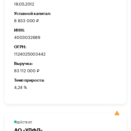
18.05.2012
Уставной капитал:
8 833 000 ₽
ИНН:
4003032689
ОГРН:
1124025003442
Выручка:
83 112 000 ₽
Темп прироста:
4,24 %
ДЕЙСТВУЕТ
АО «УДФД»