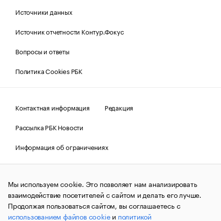
Источники данных
Источник отчетности Контур.Фокус
Вопросы и ответы
Политика Cookies РБК
Контактная информация
Редакция
Рассылка РБК Новости
Информация об ограничениях
Правовая информация
О соблюдении авторских прав
Мы используем cookie. Это позволяет нам анализировать
© АО «РОСБИЗНЕСКОНСАЛТИНГ»,
1995–2026.
Сообщения
и материалы информационного агентства «РБК»
взаимодействие посетителей с сайтом и делать его лучше.
(зарегистрировано Федеральной службой по надзору в сфере
Продолжая пользоваться сайтом, вы соглашаетесь с
связи, информационных технологий и массовых
использованием файлов cookie
и
политикой
коммуникаций (Роскомнадзор) 09.12.2015 за номером ИА