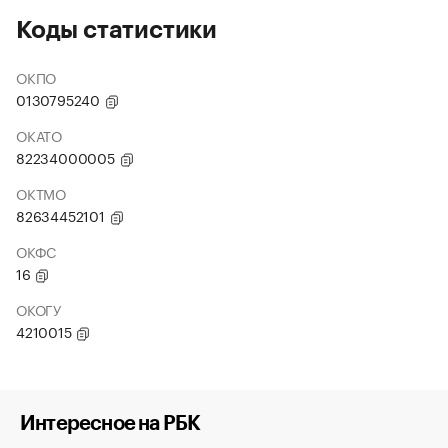
Коды статистики
ОКПО
0130795240
ОКАТО
82234000005
ОКТМО
82634452101
ОКФС
16
ОКОГУ
4210015
Интересное на РБК