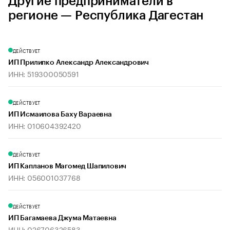
Другие предприниматели в
регионе — Республика Дагестан
ДЕЙСТВУЕТ
ИП Прилипко Александр Александрович
ИНН: 519300050591
ДЕЙСТВУЕТ
ИП Исмаилова Баху Вараевна
ИНН: 010604392420
ДЕЙСТВУЕТ
ИП Капланов Магомед Шапилович
ИНН: 056001037768
ДЕЙСТВУЕТ
ИП Багамаева Джума Матаевна
ИНН: 026706326583