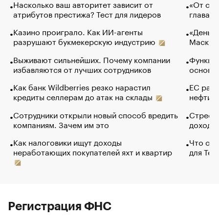
Насколько ваш авторитет зависит от
«От спо
атрибутов престижа? Тест для лидеров
глава к
Казино проиграло. Как ИИ-агенты
«Деньги
разрушают букмекерскую индустрию
Маск в 
Выживают сильнейших. Почему компании
Функции
избавляются от лучших сотрудников
основ э
Как банк Wildberries резко нарастил
ЕС раз
кредиты селлерам до атак на склады
нефти —
Сотрудники открыли новый способ вредить
Стресс 
компаниям. Зачем им это
доходов
Как налоговики ищут доходы
Что обв
неработающих покупателей яхт и квартир
для Tel
Регистрация ФНС