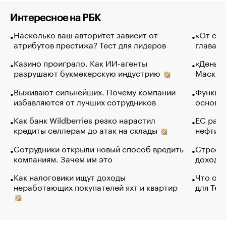
Интересное на РБК
Насколько ваш авторитет зависит от
«От спо
атрибутов престижа? Тест для лидеров
глава к
Казино проиграло. Как ИИ-агенты
«Деньги
разрушают букмекерскую индустрию
Маск в 
Выживают сильнейших. Почему компании
Функции
избавляются от лучших сотрудников
основ э
Как банк Wildberries резко нарастил
ЕС раз
кредиты селлерам до атак на склады
нефти —
Сотрудники открыли новый способ вредить
Стресс 
компаниям. Зачем им это
доходов
Как налоговики ищут доходы
Что обв
неработающих покупателей яхт и квартир
для Tel