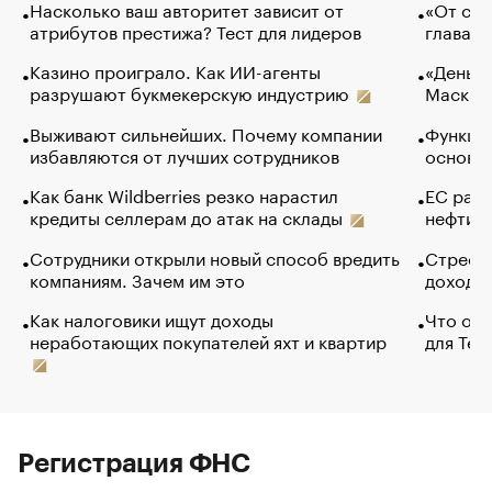
Насколько ваш авторитет зависит от
«От спо
атрибутов престижа? Тест для лидеров
глава к
Казино проиграло. Как ИИ-агенты
«Деньги
разрушают букмекерскую индустрию
Маск в 
Выживают сильнейших. Почему компании
Функции
избавляются от лучших сотрудников
основ э
Как банк Wildberries резко нарастил
ЕС раз
кредиты селлерам до атак на склады
нефти —
Сотрудники открыли новый способ вредить
Стресс 
компаниям. Зачем им это
доходов
Как налоговики ищут доходы
Что обв
неработающих покупателей яхт и квартир
для Tel
Регистрация ФНС