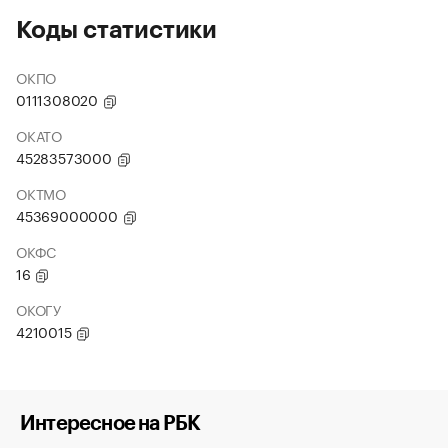
Коды статистики
ОКПО
0111308020
ОКАТО
45283573000
ОКТМО
45369000000
ОКФС
16
ОКОГУ
4210015
Интересное на РБК