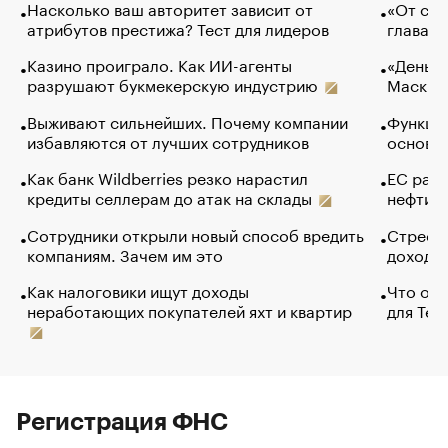
Насколько ваш авторитет зависит от
«От спо
атрибутов престижа? Тест для лидеров
глава к
Казино проиграло. Как ИИ-агенты
«Деньги
разрушают букмекерскую индустрию
Маск в 
Выживают сильнейших. Почему компании
Функции
избавляются от лучших сотрудников
основ э
Как банк Wildberries резко нарастил
ЕС раз
кредиты селлерам до атак на склады
нефти —
Сотрудники открыли новый способ вредить
Стресс 
компаниям. Зачем им это
доходов
Как налоговики ищут доходы
Что обв
неработающих покупателей яхт и квартир
для Tel
Регистрация ФНС