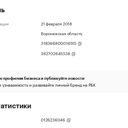
ль
ации
21 февраля 2018
Воронежская область
318366800016515
362702645338
е профилем бизнеса и публикуйте новости
 узнаваемость и развивайте личный бренд на РБК
татистики
0126236046