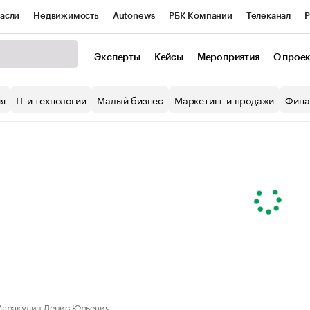
асли
Недвижимость
Autonews
РБК Компании
Телеканал
Р
К Курсы
РБК Life
Тренды
Визионеры
Национальные проекты
Эксперты
Кейсы
Мероприятия
О прое
уб
Исследования
Кредитные рейтинги
Франшизы
Газета
ия
IT и технологии
Малый бизнес
Маркетинг и продажи
Фина
Проверка контрагентов
Политика
Экономика
Бизнес
ы
аракулин Денис Юрьевич