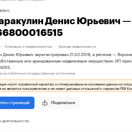
ВЛЕНО
аракулин Денис Юрьевич —
66800016515
Операции с недвижимостью
Аренда недвижимости
 Денис Юрьевич зарегистрирован 21.02.2018, в регионе — Воронеж
собственным или арендованным недвижимым имуществом. ИП прис
6515.
ы из публичных государственных источников.
ия носит справочный характер и сгенерирована на основании данных из откр
 не является пользователем и не имеет деловых отношений с сервисом РБК Ко
Поделиться
лять страницей
 деятельности