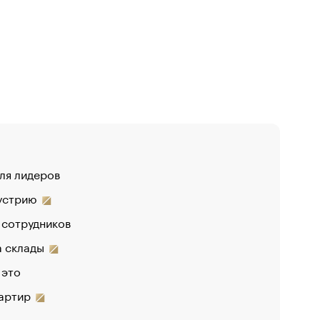
для лидеров
«От спор
дустрию
«Деньги 
 сотрудников
Функции 
на склады
 это
вартир