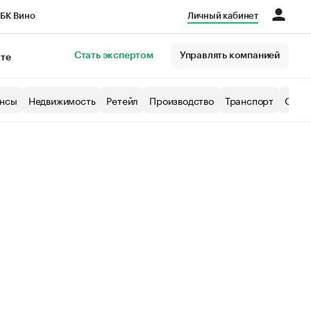
БК Вино
Личный кабинет
Город
Стать экспертом
Управлять компанией
кте
нсы
Недвижимость
Ретейл
Производство
Транспорт
Образ