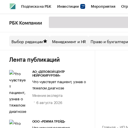
Подписка на РБК
Инвестиции
Мероприятия
Отр
Спорт
Школа управления РБК
РБК Образование
РБ
РБК Компании
Стиль
Крипто
РБК Бизнес-среда
Дискуссионный кл
Выбор редакции
Менеджмент и HR
Право и бухгалтер
Спецпроекты СПб
Конференции СПб
Спецпроекты
Технологии и медиа
Финансы
Рынок наличной валют
Лента публикаций
АО «ДЕЛОВОЙ ЦЕНТР
НЕЙРОХИРУРГИИ»
Что чувствует пациент, узнав о
тяжелом диагнозе
Мнение эксперта
6 августа 2026
ООО «РЕММА ТРЕЙД»
Главная
ИП М
Что мешает развитию