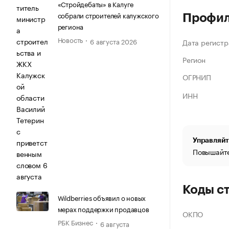
«Стройдебаты» в Калуге
собрали строителей калужского
Профи
региона
Новость
6 августа 2026
Дата регистр
Регион
ОГРНИП
ИНН
Управляйт
Повышайте
Коды с
Wildberries объявил о новых
мерах поддержки продавцов
ОКПО
РБК Бизнес
6 августа