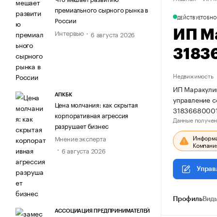
премиального сырного рынка в
ДЕЙСТВУЕТ
ОБНО
России
ИП М
Интервью
6 августа 2026
3183
Недвижимость
ИП Маракулин
АПКБК
управление 
Цена молчания: как скрытая
31836680001
корпоративная агрессия
Данные получен
разрушает бизнес
Информац
Мнение эксперта
Компания
6 августа 2026
Управ
Профиль
Виды
АССОЦИАЦИЯ ПРЕДПРИНИМАТЕЛЕЙ