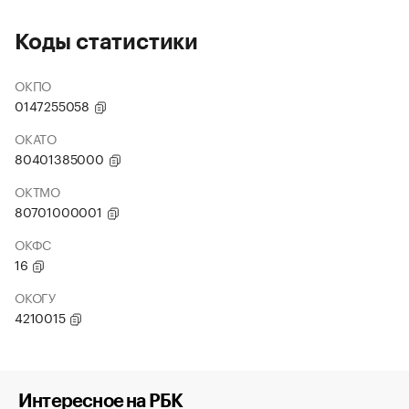
Коды статистики
ОКПО
0147255058
ОКАТО
80401385000
ОКТМО
80701000001
ОКФС
16
ОКОГУ
4210015
Интересное на РБК