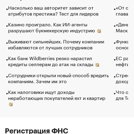
Насколько ваш авторитет зависит от
«От спо
атрибутов престижа? Тест для лидеров
глава к
Казино проиграло. Как ИИ-агенты
«Деньги
разрушают букмекерскую индустрию
Маск в 
Выживают сильнейших. Почему компании
Функции
избавляются от лучших сотрудников
основ э
Как банк Wildberries резко нарастил
ЕС раз
кредиты селлерам до атак на склады
нефти —
Сотрудники открыли новый способ вредить
Стресс 
компаниям. Зачем им это
доходов
Как налоговики ищут доходы
Что обв
неработающих покупателей яхт и квартир
для Tel
Регистрация ФНС