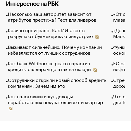
Интересное на РБК
Насколько ваш авторитет зависит от
«От спо
атрибутов престижа? Тест для лидеров
глава к
Казино проиграло. Как ИИ-агенты
«Деньги
разрушают букмекерскую индустрию
Маск в 
Выживают сильнейших. Почему компании
Функции
избавляются от лучших сотрудников
основ э
Как банк Wildberries резко нарастил
ЕС раз
кредиты селлерам до атак на склады
нефти —
Сотрудники открыли новый способ вредить
Стресс 
компаниям. Зачем им это
доходов
Как налоговики ищут доходы
Что обв
неработающих покупателей яхт и квартир
для Tel