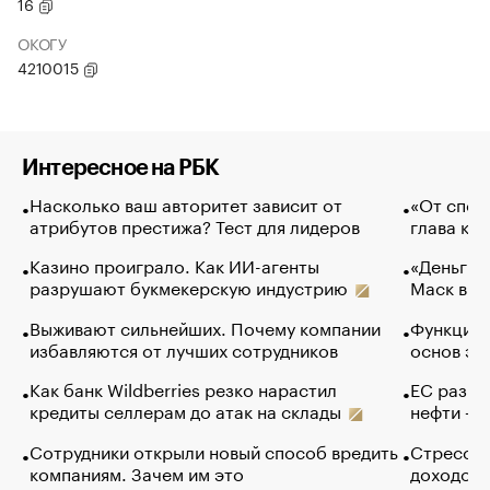
16
ОКОГУ
4210015
Интересное на РБК
Насколько ваш авторитет зависит от
«От спор
атрибутов престижа? Тест для лидеров
глава ко
Казино проиграло. Как ИИ-агенты
«Деньги б
разрушают букмекерскую индустрию
Маск в и
Выживают сильнейших. Почему компании
Функции 
избавляются от лучших сотрудников
основ эф
Как банк Wildberries резко нарастил
ЕС разре
кредиты селлерам до атак на склады
нефти — 
Сотрудники открыли новый способ вредить
Стресс о
компаниям. Зачем им это
доходов 