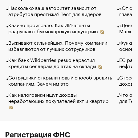
Насколько ваш авторитет зависит от
«От спо
атрибутов престижа? Тест для лидеров
глава к
Казино проиграло. Как ИИ-агенты
«Деньги
разрушают букмекерскую индустрию
Маск в 
Выживают сильнейших. Почему компании
Функции
избавляются от лучших сотрудников
основ э
Как банк Wildberries резко нарастил
ЕС раз
кредиты селлерам до атак на склады
нефти —
Сотрудники открыли новый способ вредить
Стресс 
компаниям. Зачем им это
доходов
Как налоговики ищут доходы
Что обв
неработающих покупателей яхт и квартир
для Tel
Регистрация ФНС