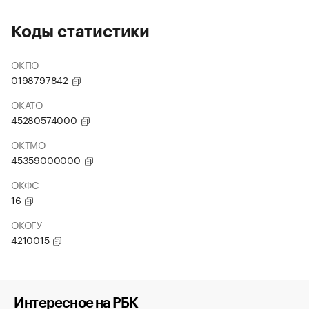
Коды статистики
ОКПО
0198797842
ОКАТО
45280574000
ОКТМО
45359000000
ОКФС
16
ОКОГУ
4210015
Интересное на РБК