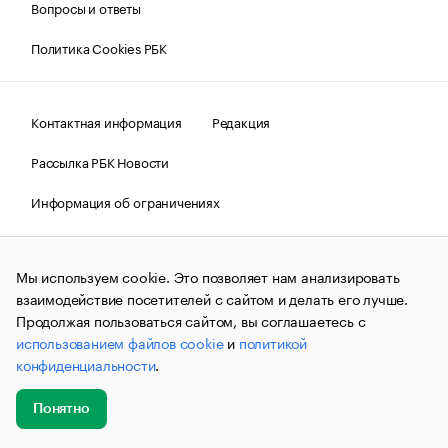
Вопросы и ответы
Политика Cookies РБК
Контактная информация
Редакция
Рассылка РБК Новости
Информация об ограничениях
Правовая информация
О соблюдении авторских прав
Мы используем cookie. Это позволяет нам анализировать
© АО «РОСБИЗНЕСКОНСАЛТИНГ»,
1995–2026.
Сообщения
и материалы информационного агентства «РБК»
взаимодействие посетителей с сайтом и делать его лучше.
(зарегистрировано Федеральной службой по надзору в сфере
Продолжая пользоваться сайтом, вы соглашаетесь с
связи, информационных технологий и массовых
использованием файлов cookie
и
политикой
коммуникаций (Роскомнадзор) 09.12.2015 за номером ИА
№ФС77-63848) сопровождаются пометкой «РБК». Отдельные
конфиденциальности
.
публикации могут содержать информацию,
не предназначенную для пользователей
до 18 лет.
companycardsfeedback@rbc.ru
Понятно
Добавить
Главное
Эксперты
Кейсы
Мероприятия