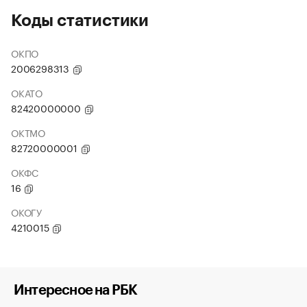
Коды статистики
ОКПО
2006298313
ОКАТО
82420000000
ОКТМО
82720000001
ОКФС
16
ОКОГУ
4210015
Интересное на РБК