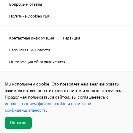
Вопросы и ответы
Политика Cookies РБК
Контактная информация
Редакция
Рассылка РБК Новости
Информация об ограничениях
Правовая информация
О соблюдении авторских прав
Мы используем cookie. Это позволяет нам анализировать
© АО «РОСБИЗНЕСКОНСАЛТИНГ»,
1995–2026.
Сообщения
и материалы информационного агентства «РБК»
взаимодействие посетителей с сайтом и делать его лучше.
(зарегистрировано Федеральной службой по надзору в сфере
Продолжая пользоваться сайтом, вы соглашаетесь с
связи, информационных технологий и массовых
использованием файлов cookie
и
политикой
коммуникаций (Роскомнадзор) 09.12.2015 за номером ИА
№ФС77-63848) сопровождаются пометкой «РБК». Отдельные
конфиденциальности
.
публикации могут содержать информацию,
не предназначенную для пользователей
до 18 лет.
companycardsfeedback@rbc.ru
Понятно
Добавить
Главное
Эксперты
Кейсы
Мероприятия