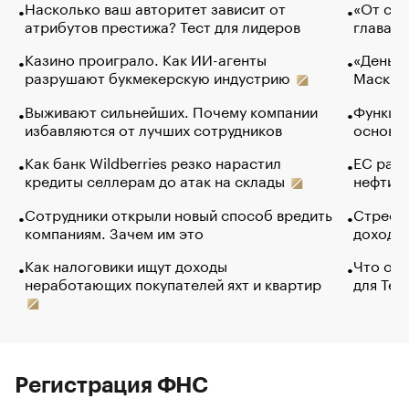
Насколько ваш авторитет зависит от
«От спо
атрибутов престижа? Тест для лидеров
глава к
Казино проиграло. Как ИИ-агенты
«Деньги
разрушают букмекерскую индустрию
Маск в 
Выживают сильнейших. Почему компании
Функции
избавляются от лучших сотрудников
основ э
Как банк Wildberries резко нарастил
ЕС раз
кредиты селлерам до атак на склады
нефти —
Сотрудники открыли новый способ вредить
Стресс 
компаниям. Зачем им это
доходов
Как налоговики ищут доходы
Что обв
неработающих покупателей яхт и квартир
для Tel
Регистрация ФНС