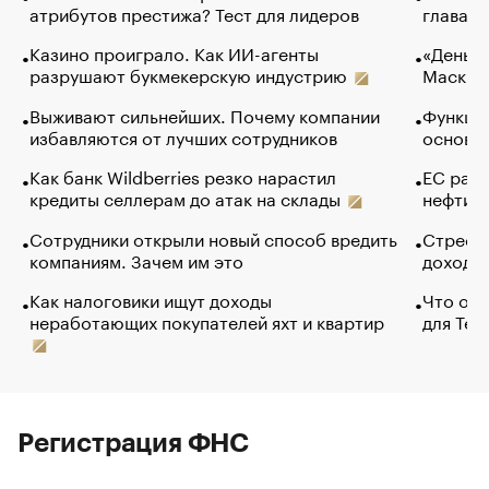
атрибутов престижа? Тест для лидеров
глава к
Казино проиграло. Как ИИ-агенты
«Деньги
разрушают букмекерскую индустрию
Маск в 
Выживают сильнейших. Почему компании
Функции
избавляются от лучших сотрудников
основ э
Как банк Wildberries резко нарастил
ЕС раз
кредиты селлерам до атак на склады
нефти —
Сотрудники открыли новый способ вредить
Стресс 
компаниям. Зачем им это
доходов
Как налоговики ищут доходы
Что обв
неработающих покупателей яхт и квартир
для Tel
Регистрация ФНС