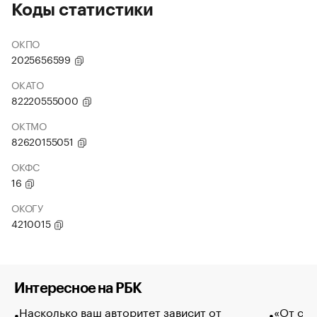
Коды статистики
ОКПО
2025656599
ОКАТО
82220555000
ОКТМО
82620155051
ОКФС
16
ОКОГУ
4210015
Интересное на РБК
Насколько ваш авторитет зависит от
«От спо