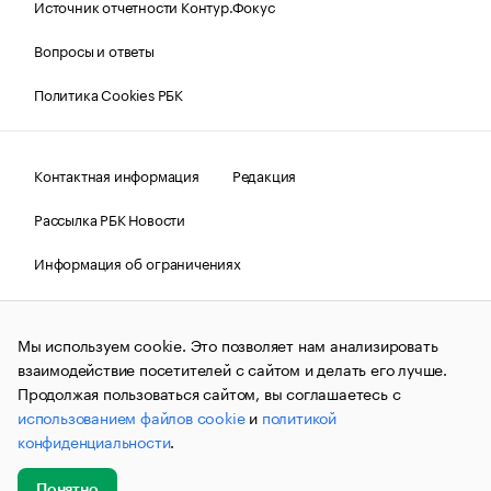
Источник отчетности Контур.Фокус
Вопросы и ответы
Политика Cookies РБК
Контактная информация
Редакция
Рассылка РБК Новости
Информация об ограничениях
Правовая информация
О соблюдении авторских прав
Мы используем cookie. Это позволяет нам анализировать
© АО «РОСБИЗНЕСКОНСАЛТИНГ»,
1995–2026.
Сообщения
и материалы информационного агентства «РБК»
взаимодействие посетителей с сайтом и делать его лучше.
(зарегистрировано Федеральной службой по надзору в сфере
Продолжая пользоваться сайтом, вы соглашаетесь с
связи, информационных технологий и массовых
использованием файлов cookie
и
политикой
коммуникаций (Роскомнадзор) 09.12.2015 за номером ИА
№ФС77-63848) сопровождаются пометкой «РБК». Отдельные
конфиденциальности
.
публикации могут содержать информацию,
не предназначенную для пользователей
до 18 лет.
companycardsfeedback@rbc.ru
Понятно