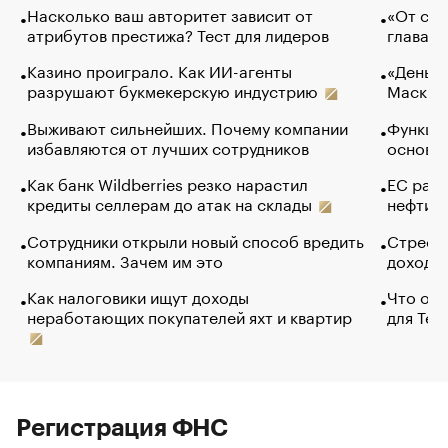
Насколько ваш авторитет зависит от
«От спо
атрибутов престижа? Тест для лидеров
глава к
Казино проиграло. Как ИИ-агенты
«Деньги
разрушают букмекерскую индустрию
Маск в 
Выживают сильнейших. Почему компании
Функции
избавляются от лучших сотрудников
основ э
Как банк Wildberries резко нарастил
ЕС раз
кредиты селлерам до атак на склады
нефти —
Сотрудники открыли новый способ вредить
Стресс 
компаниям. Зачем им это
доходов
Как налоговики ищут доходы
Что обв
неработающих покупателей яхт и квартир
для Tel
Регистрация ФНС