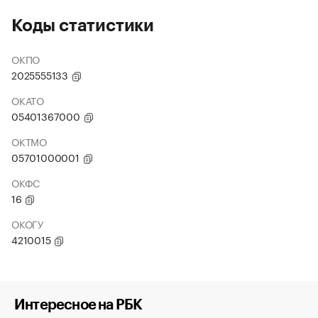
Коды статистики
ОКПО
2025555133
ОКАТО
05401367000
ОКТМО
05701000001
ОКФС
16
ОКОГУ
4210015
Интересное на РБК