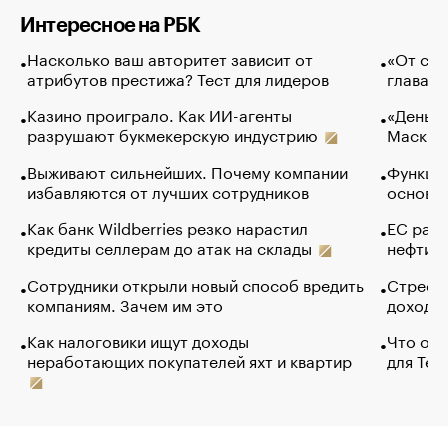
Интересное на РБК
Насколько ваш авторитет зависит от
«От спо
атрибутов престижа? Тест для лидеров
глава к
Казино проиграло. Как ИИ-агенты
«Деньги
разрушают букмекерскую индустрию
Маск в 
Выживают сильнейших. Почему компании
Функции
избавляются от лучших сотрудников
основ э
Как банк Wildberries резко нарастил
ЕС раз
кредиты селлерам до атак на склады
нефти —
Сотрудники открыли новый способ вредить
Стресс 
компаниям. Зачем им это
доходов
Как налоговики ищут доходы
Что обв
неработающих покупателей яхт и квартир
для Tel