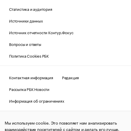
Статистика и аудитория
Источники данных
Источник отчетности Контур.Фокус
Вопросы и ответы
Политика Cookies РБК
Контактная информация
Редакция
Рассылка РБК Новости
Информация об ограничениях
Правовая информация
О соблюдении авторских прав
Мы используем cookie. Это позволяет нам анализировать
© АО «РОСБИЗНЕСКОНСАЛТИНГ»,
1995–2026.
Сообщения
и материалы информационного агентства «РБК»
взаимодействие посетителей с сайтом и делать его лучше.