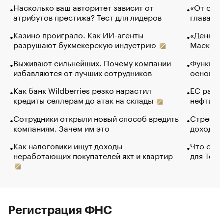
Насколько ваш авторитет зависит от
«От спо
атрибутов престижа? Тест для лидеров
глава к
Казино проиграло. Как ИИ-агенты
«Деньги
разрушают букмекерскую индустрию
Маск в 
Выживают сильнейших. Почему компании
Функции
избавляются от лучших сотрудников
основ э
Как банк Wildberries резко нарастил
ЕС раз
кредиты селлерам до атак на склады
нефти —
Сотрудники открыли новый способ вредить
Стресс 
компаниям. Зачем им это
доходов
Как налоговики ищут доходы
Что обв
неработающих покупателей яхт и квартир
для Tel
Регистрация ФНС