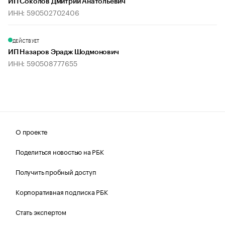
ИП Соколов Дмитрий Анатольевич
ИНН: 590502702406
ДЕЙСТВУЕТ
ИП Назаров Эрадж Шодмонович
ИНН: 590508777655
О проекте
Поделиться новостью на РБК
Получить пробный доступ
Корпоративная подписка РБК
Стать экспертом