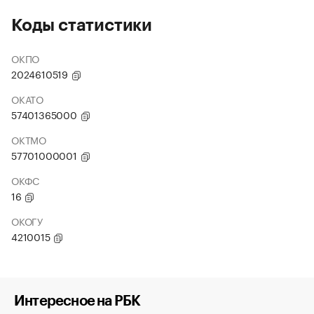
Коды статистики
ОКПО
2024610519
ОКАТО
57401365000
ОКТМО
57701000001
ОКФС
16
ОКОГУ
4210015
Интересное на РБК