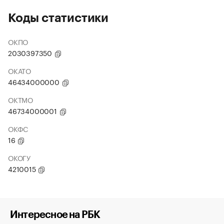
Коды статистики
ОКПО
2030397350
ОКАТО
46434000000
ОКТМО
46734000001
ОКФС
16
ОКОГУ
4210015
Интересное на РБК