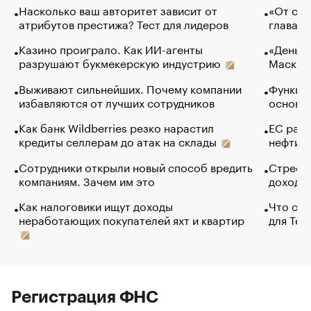
Насколько ваш авторитет зависит от
«От спо
атрибутов престижа? Тест для лидеров
глава к
Казино проиграло. Как ИИ-агенты
«Деньги
разрушают букмекерскую индустрию
Маск в 
Выживают сильнейших. Почему компании
Функции
избавляются от лучших сотрудников
основ э
Как банк Wildberries резко нарастил
ЕС раз
кредиты селлерам до атак на склады
нефти —
Сотрудники открыли новый способ вредить
Стресс 
компаниям. Зачем им это
доходов
Как налоговики ищут доходы
Что обв
неработающих покупателей яхт и квартир
для Tel
Регистрация ФНС