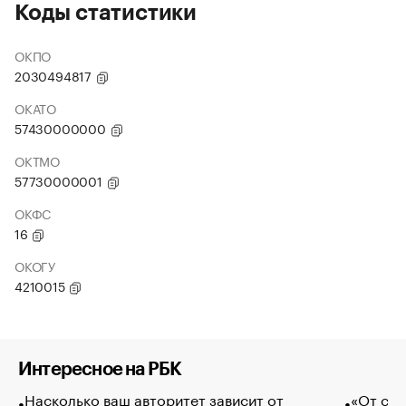
Коды статистики
ОКПО
2030494817
ОКАТО
57430000000
ОКТМО
57730000001
ОКФС
16
ОКОГУ
4210015
Интересное на РБК
Насколько ваш авторитет зависит от
«От спо