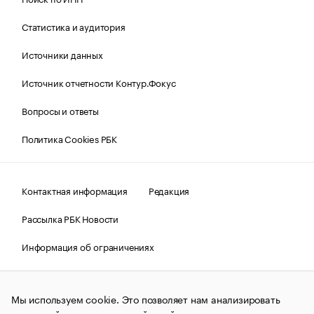
Статистика и аудитория
Источники данных
Источник отчетности Контур.Фокус
Вопросы и ответы
Политика Cookies РБК
Контактная информация
Редакция
Рассылка РБК Новости
Информация об ограничениях
Правовая информация
О соблюдении авторских прав
Мы используем cookie. Это позволяет нам анализировать
© АО «РОСБИЗНЕСКОНСАЛТИНГ»,
1995–2026.
Сообщения
и материалы информационного агентства «РБК»