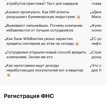
атрибутов престижа? Тест для лидеров
глава к
Казино проиграло. Как ИИ-агенты
«Деньги
разрушают букмекерскую индустрию
Маск в 
Выживают сильнейших. Почему компании
Функции
избавляются от лучших сотрудников
основ э
Как банк Wildberries резко нарастил
ЕС раз
кредиты селлерам до атак на склады
нефти —
Сотрудники открыли новый способ вредить
Стресс 
компаниям. Зачем им это
доходов
Как налоговики ищут доходы
Что обв
неработающих покупателей яхт и квартир
для Tel
Регистрация ФНС