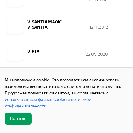
VISANTIA MAGIC
12.11.2012
09.
VISANTIA
VISTA
22.09.2020
19.
VISTA - ARTISTA
Мы используем cookie. Это позволяет нам анализировать
25.03.2015
02.
ВИСТА - АРТИСТА
взаимодействие посетителей с сайтом и делать его лучше.
Продолжая пользоваться сайтом, вы соглашаетесь с
использованием файлов cookie
и
политикой
конфиденциальности
.
VISTA IDEA
04.06.2020
25.
Понятно
Добавить
Главное
Эксперты
Кейсы
Мероприятия
новость
VISTA-ARTISTA