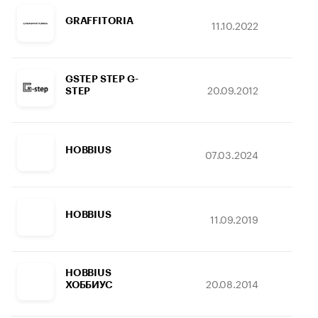
GRAFFITORIA
11.10.2022
14
GSTEP STEP G-
20.09.2012
25.
STEP
HOBBIUS
07.03.2024
07.
HOBBIUS
11.09.2019
21.
HOBBIUS
20.08.2014
16.
ХОББИУС