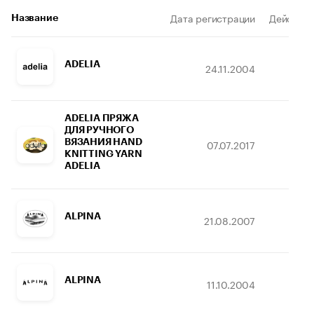
Дата регистрации
Действит
Название
ADELIA
24.11.2004
03.
ADELIA ПРЯЖА
ДЛЯ РУЧНОГО
ВЯЗАНИЯ HAND
07.07.2017
28.
KNITTING YARN
ADELIA
ALPINA
21.08.2007
02.
ALPINA
11.10.2004
22.