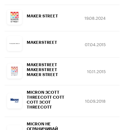
MAKER STREET
19.08.2024
10.
MAKERSTREET
07.04.2015
13.
MAKERSTREET
MAKERSTREET
10.11.2015
23.
MAKER STREET
MICRON 3COTT
THREECOTT COTT
10.09.2018
16.
COTT 3COT
THREECOTT
MICRON НЕ
ОГРАНИЧИВАЙ