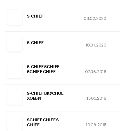
S-CHIEF
03.02.2020
24.
S-CHIEF
10.01.2020
24.
S-CHIEF SCHIEF
07.06.2018
27.
SCHIEF CHIEF
S-CHIEF ВКУСНОЕ
15.05.2019
19.
ХОББИ
SCHIEF CHIEF S-
10.08.2015
22.
CHIEF