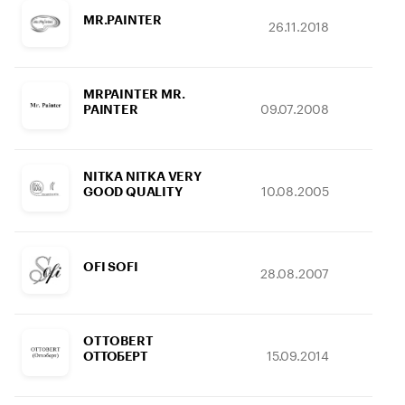
MR.PAINTER
26.11.2018
07.
MRPAINTER MR.
09.07.2008
13.
PAINTER
NITKA NITKA VERY
10.08.2005
08.
GOOD QUALITY
OFI SOFI
28.08.2007
31.
OTTOBERT
15.09.2014
16.
ОТТОБЕРТ