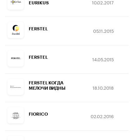
10.02.2017
04.
EURIKUS
FERSTEL
05.11.2015
17.
FERSTEL
14.05.2015
05.
FERSTEL КОГДА
18.10.2018
14
МЕЛОЧИ ВИДНЫ
FIORICO
02.02.2016
17.