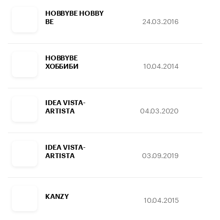
HOBBYBE HOBBY
24.03.2016
12.
BE
HOBBYBE
10.04.2014
31.
ХОББИБИ
IDEA VISTA-
04.03.2020
09.
ARTISTA
IDEA VISTA-
03.09.2019
09.
ARTISTA
KANZY
10.04.2015
30.