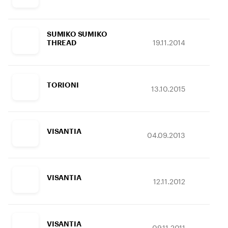
SUMIKO SUMIKO
19.11.2014
17.
THREAD
TORIONI
13.10.2015
07.
VISANTIA
04.09.2013
06.
VISANTIA
12.11.2012
09.
VISANTIA
09.11.2011
07.