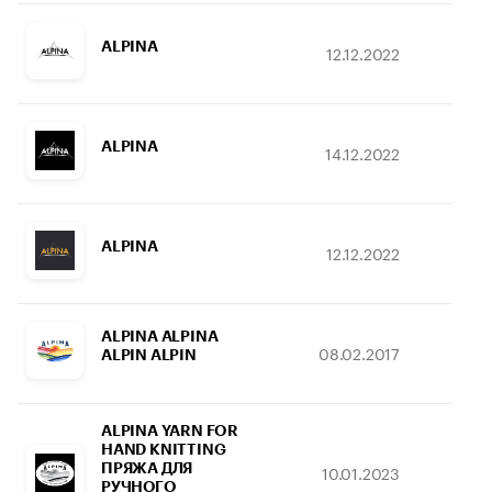
ALPINA
12.12.2022
14.
ALPINA
14.12.2022
14.
ALPINA
12.12.2022
14.
ALPINA ALPINA
08.02.2017
28.
ALPIN ALPIN
ALPINA YARN FOR
HAND KNITTING
ПРЯЖА ДЛЯ
10.01.2023
31.
РУЧНОГО