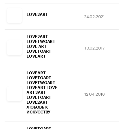
LOVE2ART
24.02.2021
13.
LOVE2ART
LOVETWOART
LOVE ART
10.02.2017
22.
LOVETOART
LOVEART
LOVEART
LOVETOART
LOVETWOART
LOVEART LOVE
ART 2ART
12.04.2016
23.
LOVETOART
LOVE2ART
ЛЮБОВЬ К
ИСКУССТВУ
LOVETOART