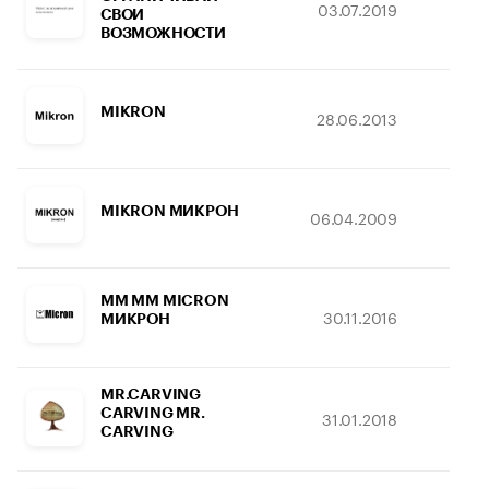
03.07.2019
29.
СВОИ
ВОЗМОЖНОСТИ
MIKRON
28.06.2013
17.
MIKRON МИКРОН
06.04.2009
18.
MM ММ MICRON
30.11.2016
20.
МИКРОН
MR.CARVING
CARVING MR.
31.01.2018
24.
CARVING