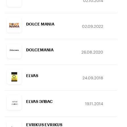
02.10.2014
16.
DOLCE MANIA
02.09.2022
25
DOLCEMANIA
26.08.2020
17.
ELVAS
24.09.2018
24
ELVAS ЭЛВАС
19.11.2014
31.
EVRIKUS EVRIKUS