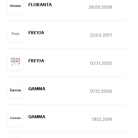
FLORANTA
28.05.2008
08.
FREYJA
22.03.2017
20.
FREYJA
03.11.2020
07.
GAMMA
07.12.2006
17.
GAMMA
19.12.2016
31.