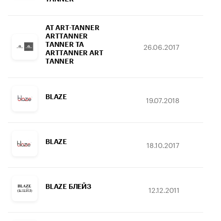
AT ART-TANNER
ARTTANNER
TANNER TA
26.06.2017
07.
ARTTANNER ART
TANNER
BLAZE
19.07.2018
24.
BLAZE
18.10.2017
29
BLAZE БЛЕЙЗ
12.12.2011
14.